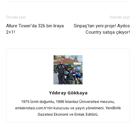
Önceki yazı
Sonraki yazı
Allure Tower’da 326 bin liraya
Sinpaş’tan yeni proje! Aydos
2+1!
Country satışa çıkıyor!
Yıldıray Gökkaya
1975 İzmit doğumlu, 1996 İstanbul Üniversitesi mezunu,
emlakrotasi.com.tr'nin kurucusu ve yayın yönetmeni. YeniBirlik
Gazetesi Ekonomi ve Emlak Editörü.