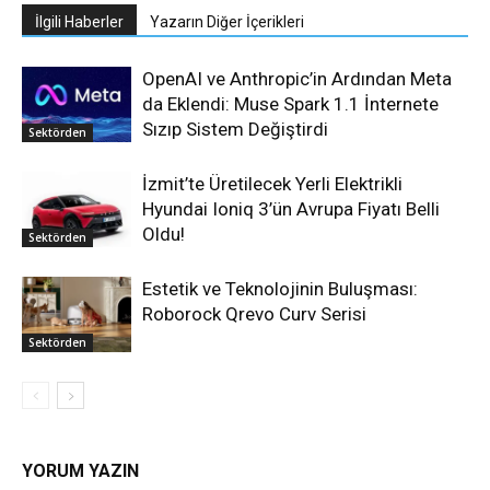
İlgili Haberler
Yazarın Diğer İçerikleri
OpenAI ve Anthropic’in Ardından Meta
da Eklendi: Muse Spark 1.1 İnternete
Sızıp Sistem Değiştirdi
Sektörden
İzmit’te Üretilecek Yerli Elektrikli
Hyundai Ioniq 3’ün Avrupa Fiyatı Belli
Oldu!
Sektörden
Estetik ve Teknolojinin Buluşması:
Roborock Qrevo Curv Serisi
Sektörden
YORUM YAZIN