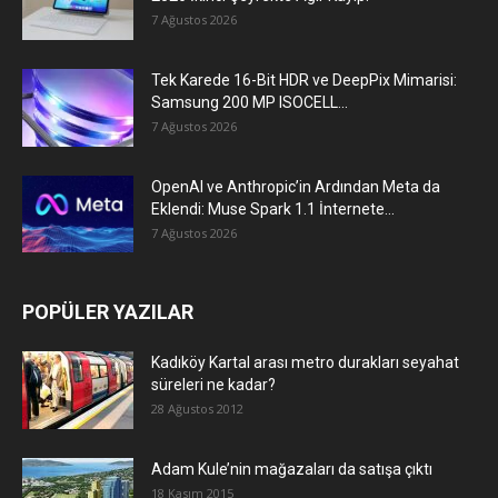
7 Ağustos 2026
Tek Karede 16-Bit HDR ve DeepPix Mimarisi:
Samsung 200 MP ISOCELL...
7 Ağustos 2026
OpenAI ve Anthropic’in Ardından Meta da
Eklendi: Muse Spark 1.1 İnternete...
7 Ağustos 2026
POPÜLER YAZILAR
Kadıköy Kartal arası metro durakları seyahat
süreleri ne kadar?
28 Ağustos 2012
Adam Kule’nin mağazaları da satışa çıktı
18 Kasım 2015