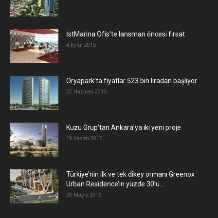
İstMarina Ofis’te lansman öncesi fırsat
4 Eylül 2015
Oryapark’ta fiyatlar 523 bin liradan başlıyor
22 Haziran 2015
​Kuzu Grup’tan Ankara’ya iki yeni proje
19 Kasım 2015
Türkiye’nin ilk ve tek dikey ormanı Greenox
Urban Residence’ın yüzde 30’u...
20 Mayıs 2016