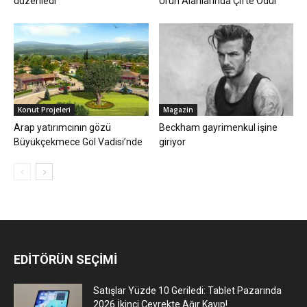
düzenledi
Ürün Alanlarında Çifte Ödül
Konut Projeleri
Magazin
Arap yatırımcının gözü
Beckham gayrimenkul işine
Büyükçekmece Göl Vadisi’nde
giriyor
EDİTÖRÜN SEÇİMİ
Satışlar Yüzde 10 Geriledi: Tablet Pazarında
2026 İkinci Çeyrekte Ağır Kayıp!