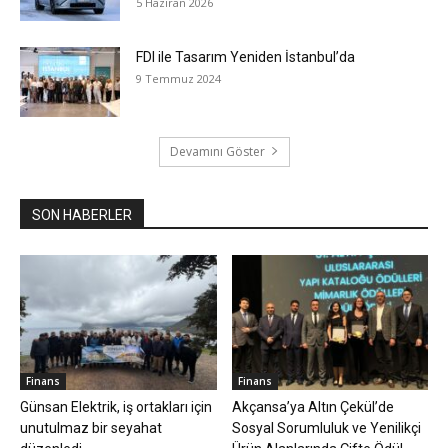
5 Haziran 2026
FDI ile Tasarım Yeniden İstanbul’da
9 Temmuz 2024
Devamını Göster
SON HABERLER
Finans
Finans
Günsan Elektrik, iş ortakları için
Akçansa’ya Altın Çekül’de
unutulmaz bir seyahat
Sosyal Sorumluluk ve Yenilikçi