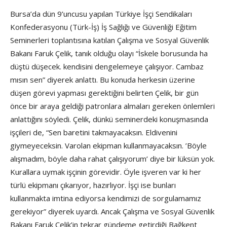
Bursa’da dün 9’uncusu yapılan Türkiye İşçi Sendikaları
Konfederasyonu (Türk-İş) İş Sağlığı ve Güvenliği Eğitim
Seminerleri toplantısına katılan Çalışma ve Sosyal Güvenlik
Bakanı Faruk Çelik, tanık olduğu olayı “İskele borusunda ha
düştü düşecek. kendisini dengelemeye çalışıyor. Cambaz
mısın sen” diyerek anlattı. Bu konuda herkesin üzerine
düşen görevi yapması gerektiğini belirten Çelik, bir gün
önce bir araya geldiği patronlara almaları gereken önlemleri
anlattığını söyledi. Çelik, dünkü seminerdeki konuşmasında
işçileri de, “Sen baretini takmayacaksın. Eldivenini
giymeyeceksin. Varolan ekipman kullanmayacaksın. ’Böyle
alışmadım, böyle daha rahat çalışıyorum’ diye bir lüksün yok.
Kurallara uymak işçinin görevidir. Öyle işveren var ki her
türlü ekipmanı çıkarıyor, hazırlıyor. İşçi ise bunları
kullanmakta imtina ediyorsa kendimizi de sorgulamamız
gerekiyor” diyerek uyardı. Ancak Çalışma ve Sosyal Güvenlik
Bakanı Faruk Çelik’in tekrar gündeme getirdiği Bağkent