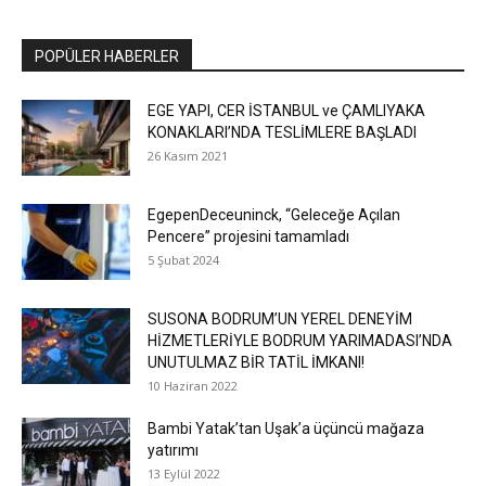
POPÜLER HABERLER
EGE YAPI, CER İSTANBUL ve ÇAMLIYAKA
KONAKLARI’NDA TESLİMLERE BAŞLADI
26 Kasım 2021
EgepenDeceuninck, “Geleceğe Açılan
Pencere” projesini tamamladı
5 Şubat 2024
SUSONA BODRUM’UN YEREL DENEYİM
HİZMETLERİYLE BODRUM YARIMADASI’NDA
UNUTULMAZ BİR TATİL İMKANI!
10 Haziran 2022
Bambi Yatak’tan Uşak’a üçüncü mağaza
yatırımı
13 Eylül 2022