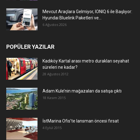
Mevcut Araçlara Gelmiyor, IONIQ 6 ile Başlıyor:
Hyundai Bluelink Paketleri ve...
6 Ağustos 2026
POPÜLER YAZILAR
Kadıköy Kartal arası metro durakları seyahat
süreleri ne kadar?
28 Ağustos 2012
Adam Kule’nin mağazaları da satışa çıktı
18 Kasım 2015
İstMarina Ofis’te lansman öncesi fırsat
4 Eylül 2015