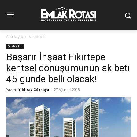
Ana Sayfa
Sektörden
Sektörden
Başarır İnşaat Fikirtepe
kentsel dönüşümünün akıbeti
45 günde belli olacak!
Yazan:
Yıldıray Gökkaya
-
27 Ağustos 2015