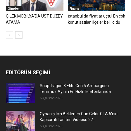
Gündem
Finans
ÇİLEK MOBİLYA’DA ÜST DÜZEY
İstanbul’da fiyatlar uçtu! En çok
ATAMA
konut satılan ilçeler belli oldu
EDİTÖRÜN SEÇİMİ
Snapdragon 8 Elite Gen 5 Ambargosu:
Temmuz Ayının En Hızlı Telefonlarında...
6 Ağustos 2026
Oynanış İçin Beklenen Gün Geldi: GTA 6’nın
Kapsamlı Tanıtım Videosu 27...
6 Ağustos 2026