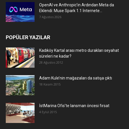
OpenAI ve Anthropic’in Ardından Meta da
Eklendi: Muse Spark 1.1 İnternete...
7 Ağustos 2026
POPÜLER YAZILAR
Kadıköy Kartal arası metro durakları seyahat
süreleri ne kadar?
28 Ağustos 2012
Adam Kule’nin mağazaları da satışa çıktı
18 Kasım 2015
İstMarina Ofis’te lansman öncesi fırsat
4 Eylül 2015