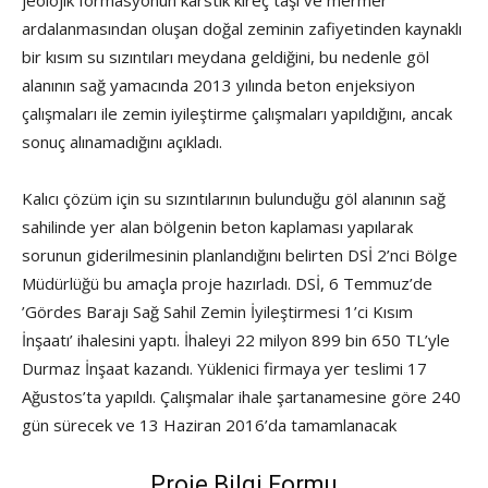
jeolojik formasyonun karstik kireç taşı ve mermer
ardalanmasından oluşan doğal zeminin zafiyetinden kaynaklı
bir kısım su sızıntıları meydana geldiğini, bu nedenle göl
alanının sağ yamacında 2013 yılında beton enjeksiyon
çalışmaları ile zemin iyileştirme çalışmaları yapıldığını, ancak
sonuç alınamadığını açıkladı.
Kalıcı çözüm için su sızıntılarının bulunduğu göl alanının sağ
sahilinde yer alan bölgenin beton kaplaması yapılarak
sorunun giderilmesinin planlandığını belirten DSİ 2’nci Bölge
Müdürlüğü bu amaçla proje hazırladı. DSİ, 6 Temmuz’de
’Gördes Barajı Sağ Sahil Zemin İyileştirmesi 1’ci Kısım
İnşaatı’ ihalesini yaptı. İhaleyi 22 milyon 899 bin 650 TL’yle
Durmaz İnşaat kazandı. Yüklenici firmaya yer teslimi 17
Ağustos’ta yapıldı. Çalışmalar ihale şartanamesine göre 240
gün sürecek ve 13 Haziran 2016’da tamamlanacak
Proje Bilgi Formu