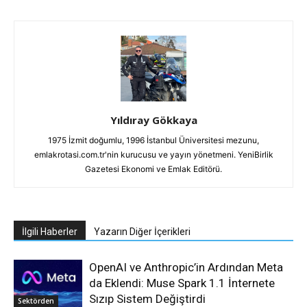
Yıldıray Gökkaya
1975 İzmit doğumlu, 1996 İstanbul Üniversitesi mezunu,
emlakrotasi.com.tr'nin kurucusu ve yayın yönetmeni. YeniBirlik
Gazetesi Ekonomi ve Emlak Editörü.
İlgili Haberler
Yazarın Diğer İçerikleri
OpenAI ve Anthropic’in Ardından Meta
da Eklendi: Muse Spark 1.1 İnternete
Sızıp Sistem Değiştirdi
Sektörden