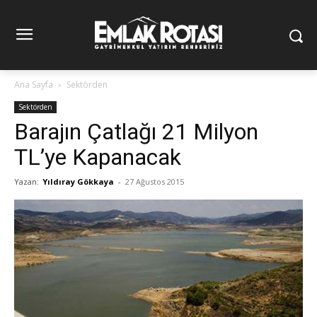
Ana Sayfa
Sektörden
Sektörden
Barajın Çatlağı 21 Milyon
TL’ye Kapanacak
Yazan:
Yıldıray Gökkaya
-
27 Ağustos 2015