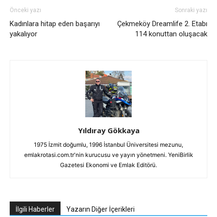
Önceki yazı
Sonraki yazı
Kadınlara hitap eden başarıyı
Çekmeköy Dreamlife 2. Etabı
yakalıyor
114 konuttan oluşacak
Yıldıray Gökkaya
1975 İzmit doğumlu, 1996 İstanbul Üniversitesi mezunu,
emlakrotasi.com.tr'nin kurucusu ve yayın yönetmeni. YeniBirlik
Gazetesi Ekonomi ve Emlak Editörü.
İlgili Haberler
Yazarın Diğer İçerikleri