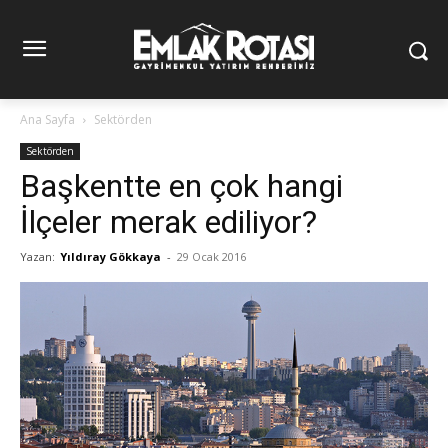
Ana Sayfa
Sektörden
Sektörden
Başkentte en çok hangi
İlçeler merak ediliyor?
Yazan:
Yıldıray Gökkaya
-
29 Ocak 2016