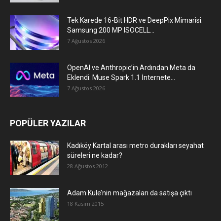
Tek Karede 16-Bit HDR ve DeepPix Mimarisi:
Samsung 200 MP ISOCELL...
7 Ağustos 2026
OpenAI ve Anthropic’in Ardından Meta da
Eklendi: Muse Spark 1.1 İnternete...
7 Ağustos 2026
POPÜLER YAZILAR
Kadıköy Kartal arası metro durakları seyahat
süreleri ne kadar?
28 Ağustos 2012
Adam Kule’nin mağazaları da satışa çıktı
18 Kasım 2015