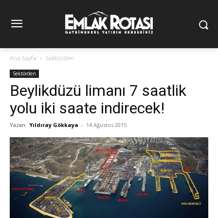
Ana Sayfa
Sektörden
Sektörden
Beylikdüzü limanı 7 saatlik
yolu iki saate indirecek!
Yazan:
Yıldıray Gökkaya
-
14 Ağustos 2015