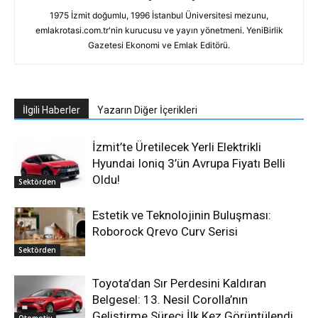
1975 İzmit doğumlu, 1996 İstanbul Üniversitesi mezunu,
emlakrotasi.com.tr'nin kurucusu ve yayın yönetmeni. YeniBirlik
Gazetesi Ekonomi ve Emlak Editörü.
İlgili Haberler
Yazarın Diğer İçerikleri
İzmit’te Üretilecek Yerli Elektrikli
Hyundai Ioniq 3’ün Avrupa Fiyatı Belli
Oldu!
Sektörden
Estetik ve Teknolojinin Buluşması:
Roborock Qrevo Curv Serisi
Sektörden
Toyota’dan Sır Perdesini Kaldıran
Belgesel: 13. Nesil Corolla’nın
Geliştirme Süreci İlk Kez Görüntülendi