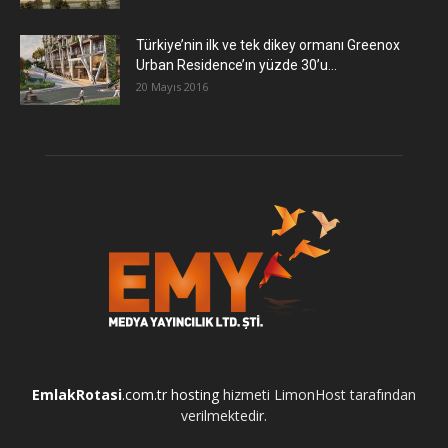
Türkiye’nin ilk ve tek dikey ormanı Greenox
Urban Residence’ın yüzde 30’u...
20 Mayıs 2016
EmlakRotasi
.com.tr
hosting
hizmeti LimonHost tarafından
verilmektedir.