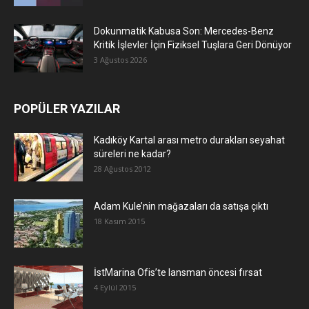
Dokunmatik Kabusa Son: Mercedes-Benz
Kritik İşlevler İçin Fiziksel Tuşlara Geri Dönüyor
3 Ağustos 2026
POPÜLER YAZILAR
Kadıköy Kartal arası metro durakları seyahat
süreleri ne kadar?
28 Ağustos 2012
Adam Kule’nin mağazaları da satışa çıktı
18 Kasım 2015
İstMarina Ofis’te lansman öncesi fırsat
4 Eylül 2015