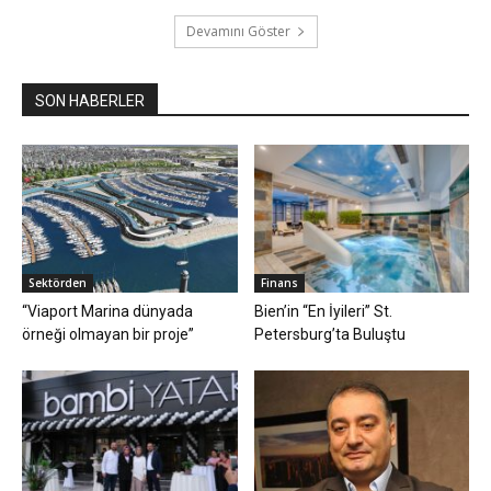
Devamını Göster
SON HABERLER
Sektörden
Finans
“Viaport Marina dünyada
Bien’in “En İyileri” St.
örneği olmayan bir proje”
Petersburg’ta Buluştu