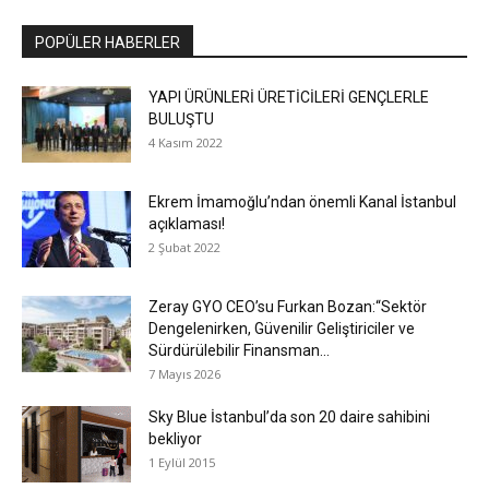
POPÜLER HABERLER
YAPI ÜRÜNLERİ ÜRETİCİLERİ GENÇLERLE
BULUŞTU
4 Kasım 2022
Ekrem İmamoğlu’ndan önemli Kanal İstanbul
açıklaması!
2 Şubat 2022
Zeray GYO CEO’su Furkan Bozan:“Sektör
Dengelenirken, Güvenilir Geliştiriciler ve
Sürdürülebilir Finansman...
7 Mayıs 2026
Sky Blue İstanbul’da son 20 daire sahibini
bekliyor
1 Eylül 2015