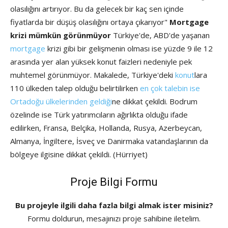
olasılığını artırıyor. Bu da gelecek bir kaç sen içinde
fiyatlarda bir düşüş olasılığını ortaya çıkarıyor"
Mortgage
krizi mümkün görünmüyor
Türkiye'de, ABD'de yaşanan
mortgage
krizi gibi bir gelişmenin olması ise yüzde 9 ile 12
arasında yer alan yüksek konut faizleri nedeniyle pek
muhtemel görünmüyor. Makalede, Türkiye'deki
konut
lara
110 ülkeden talep olduğu belirtilirken
en çok talebin ise
Ortadoğu ülkelerinden geldiği
ne dikkat çekildi. Bodrum
özelinde ise Türk yatırımcıların ağırlıkta olduğu ifade
edilirken, Fransa, Belçika, Hollanda, Rusya, Azerbeycan,
Almanya, İngiltere, İsveç ve Danirmaka vatandaşlarının da
bölgeye ilgisine dikkat çekildi. (Hürriyet)
Proje Bilgi Formu
Bu projeyle ilgili daha fazla bilgi almak ister misiniz?
Formu doldurun, mesajınızı proje sahibine iletelim.