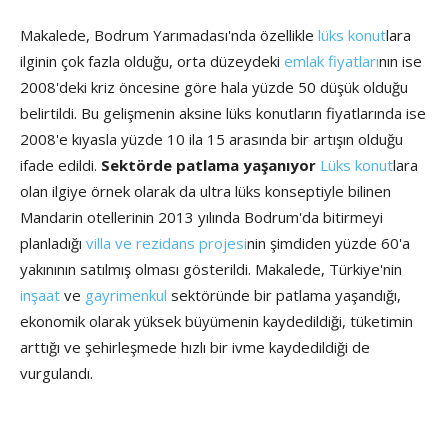
Makalede, Bodrum Yarımadası'nda özellikle
lüks konut
lara
ilginin çok fazla olduğu, orta düzeydeki
emlak fiyatları
nın ise
2008'deki kriz öncesine göre hala yüzde 50 düşük olduğu
belirtildi. Bu gelişmenin aksine lüks konutların fiyatlarında ise
2008'e kıyasla yüzde 10 ila 15 arasında bir artışın olduğu
ifade edildi.
Sektörde patlama yaşanıyor
Lüks konut
lara
olan ilgiye örnek olarak da ultra lüks konseptiyle bilinen
Mandarin otellerinin 2013 yılında Bodrum'da bitirmeyi
planladığı
villa ve rezidans projesi
nin şimdiden yüzde 60'a
yakınının satılmış olması gösterildi. Makalede, Türkiye'nin
inşaat
ve
gayrimenkul
sektöründe bir patlama yaşandığı,
ekonomik olarak yüksek büyümenin kaydedildiği, tüketimin
arttığı ve şehirleşmede hızlı bir ivme kaydedildiği de
vurgulandı.