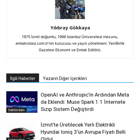
Yıldıray Gökkaya
1975 İzmit doğumlu, 1996 İstanbul Üniversitesi mezunu,
emlakrotasi.com.tr'nin kurucusu ve yayın yönetmeni. YeniBirlik
Gazetesi Ekonomi ve Emlak Editörü.
İlgili Haberler
Yazarın Diğer İçerikleri
OpenAI ve Anthropic’in Ardından Meta
da Eklendi: Muse Spark 1.1 İnternete
Sızıp Sistem Değiştirdi
Sektörden
İzmit’te Üretilecek Yerli Elektrikli
Hyundai Ioniq 3’ün Avrupa Fiyatı Belli
Oldu!