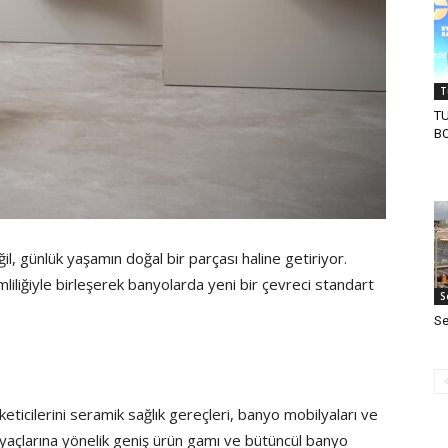
T
TU
B
ğil, günlük yaşamın doğal bir parçası haline getiriyor.
liliğiyle birleşerek banyolarda yeni bir çevreci standart
S
Se
üketicilerini seramik sağlık gereçleri, banyo mobilyaları ve
yaçlarına yönelik geniş ürün gamı ve bütüncül banyo