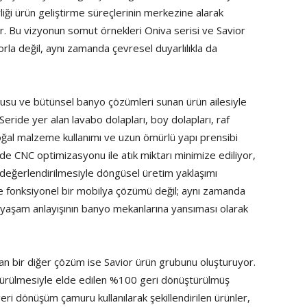
liği ürün geliştirme süreçlerinin merkezine alarak
r. Bu vizyonun somut örnekleri Oniva serisi ve Savior
orla değil, aynı zamanda çevresel duyarlılıkla da
gusu ve bütünsel banyo çözümleri sunan ürün ailesiyle
 Seride yer alan lavabo dolapları, boy dolapları, raf
doğal malzeme kullanımı ve uzun ömürlü yapı prensibi
de CNC optimizasyonu ile atık miktarı minimize ediliyor,
da değerlendirilmesiyle döngüsel üretim yaklaşımı
 ve fonksiyonel bir mobilya çözümü değil; aynı zamanda
ir yaşam anlayışının banyo mekanlarına yansıması olarak
aşıyan bir diğer çözüm ise Savior ürün grubunu oluşturuyor.
ştürülmesiyle elde edilen %100 geri dönüştürülmüş
ri dönüşüm çamuru kullanılarak şekillendirilen ürünler,