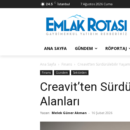
C
7 Ağustos 2026 Cuma
24.5
İstanbul
ANA SAYFA
GÜNDEM
RÖPORTAJ
Ana Sayfa
Finans
Creavit’ten Sürdürülebilir Yaşam
Finans
Gündem
Sektörden
Creavit’ten Sürd
Alanları
Yazan:
Melek Güner Akman
-
16 Şubat 2026