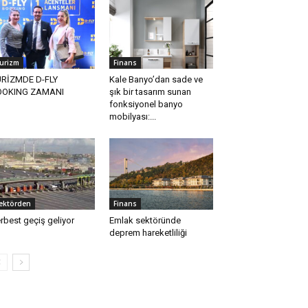
urizm
Finans
RİZMDE D-FLY
Kale Banyo’dan sade ve
OOKING ZAMANI
şık bir tasarım sunan
fonksiyonel banyo
mobilyası:...
ektörden
Finans
rbest geçiş geliyor
Emlak sektöründe
deprem hareketliliği