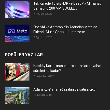
Tek Karede 16-Bit HDR ve DeepPix Mimarisi:
Samsung 200 MP ISOCELL...
7 Ağustos 2026
OpenAI ve Anthropic’in Ardından Meta da
Eklendi: Muse Spark 1.1 İnternete...
7 Ağustos 2026
POPÜLER YAZILAR
Kadıköy Kartal arası metro durakları seyahat
süreleri ne kadar?
28 Ağustos 2012
Adam Kule’nin mağazaları da satışa çıktı
18 Kasım 2015