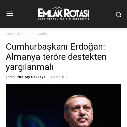
Ana Sayfa
Öne Çıkanlar
Cumhurbaşkanı Erdoğan:
Almanya teröre destekten
yargılanmalı
Yazan:
Yıldıray Gökkaya
-
3 Mart 2017