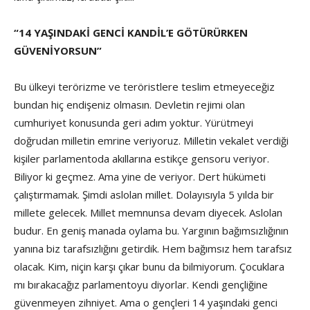
“14 YAŞINDAKİ GENCİ KANDİL’E GÖTÜRÜRKEN
GÜVENİYORSUN”
Bu ülkeyi terörizme ve teröristlere teslim etmeyeceğiz
bundan hiç endişeniz olmasın. Devletin rejimi olan
cumhuriyet konusunda geri adım yoktur. Yürütmeyi
doğrudan milletin emrine veriyoruz. Milletin vekalet verdiği
kişiler parlamentoda akıllarına estikçe gensoru veriyor.
Biliyor ki geçmez. Ama yine de veriyor. Dert hükümeti
çalıştırmamak. Şimdi aslolan millet. Dolayısıyla 5 yılda bir
millete gelecek. Millet memnunsa devam diyecek. Aslolan
budur. En geniş manada oylama bu. Yargının bağımsızlığının
yanına biz tarafsızlığını getirdik. Hem bağımsız hem tarafsız
olacak. Kim, niçin karşı çıkar bunu da bilmiyorum. Çocuklara
mı bırakacağız parlamentoyu diyorlar. Kendi gençliğine
güvenmeyen zihniyet. Ama o gençleri 14 yaşındaki genci