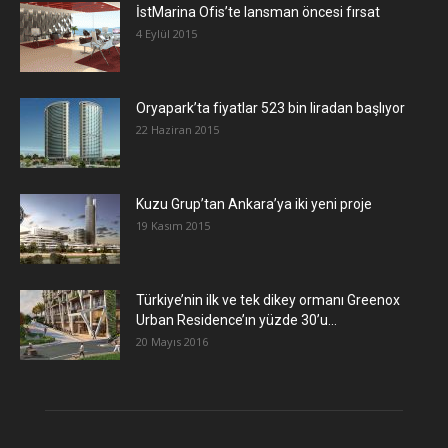
İstMarina Ofis’te lansman öncesi fırsat
4 Eylül 2015
Oryapark’ta fiyatlar 523 bin liradan başlıyor
22 Haziran 2015
​Kuzu Grup’tan Ankara’ya iki yeni proje
19 Kasım 2015
Türkiye’nin ilk ve tek dikey ormanı Greenox
Urban Residence’ın yüzde 30’u...
20 Mayıs 2016