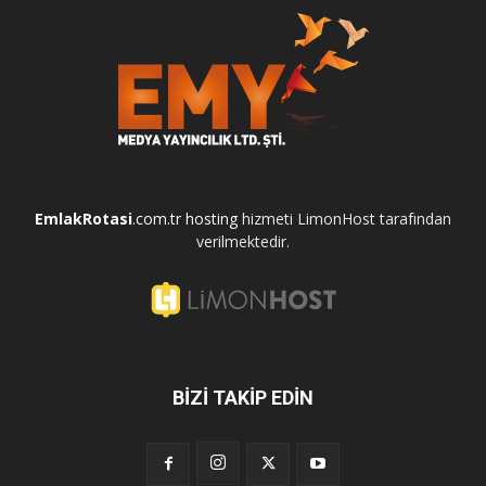
EmlakRotasi
.com.tr
hosting
hizmeti LimonHost tarafından
verilmektedir.
BİZİ TAKİP EDİN