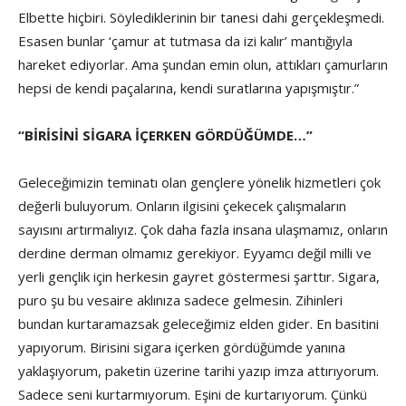
Elbette hiçbiri. Söylediklerinin bir tanesi dahi gerçekleşmedi.
Esasen bunlar ‘çamur at tutmasa da izi kalır’ mantığıyla
hareket ediyorlar. Ama şundan emin olun, attıkları çamurların
hepsi de kendi paçalarına, kendi suratlarına yapışmıştır.”
“BİRİSİNİ SİGARA İÇERKEN GÖRDÜĞÜMDE…”
Geleceğimizin teminatı olan gençlere yönelik hizmetleri çok
değerli buluyorum. Onların ilgisini çekecek çalışmaların
sayısını artırmalıyız. Çok daha fazla insana ulaşmamız, onların
derdine derman olmamız gerekiyor. Eyyamcı değil milli ve
yerli gençlik için herkesin gayret göstermesi şarttır. Sigara,
puro şu bu vesaire aklınıza sadece gelmesin. Zihinleri
bundan kurtaramazsak geleceğimiz elden gider. En basitini
yapıyorum. Birisini sigara içerken gördüğümde yanına
yaklaşıyorum, paketin üzerine tarihi yazıp imza attırıyorum.
Sadece seni kurtarmıyorum. Eşini de kurtarıyorum. Çünkü