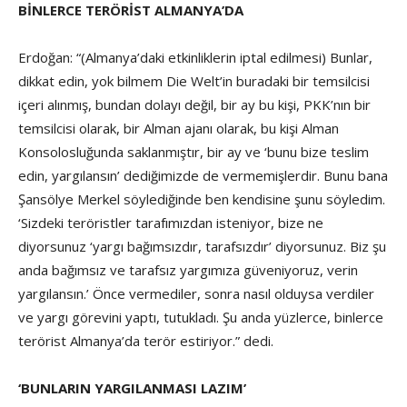
BİNLERCE TERÖRİST ALMANYA’DA
Erdoğan: “(Almanya’daki etkinliklerin iptal edilmesi) Bunlar,
dikkat edin, yok bilmem Die Welt’in buradaki bir temsilcisi
içeri alınmış, bundan dolayı değil, bir ay bu kişi, PKK’nın bir
temsilcisi olarak, bir Alman ajanı olarak, bu kişi Alman
Konsolosluğunda saklanmıştır, bir ay ve ‘bunu bize teslim
edin, yargılansın’ dediğimizde de vermemişlerdir. Bunu bana
Şansölye Merkel söylediğinde ben kendisine şunu söyledim.
‘Sizdeki teröristler tarafımızdan isteniyor, bize ne
diyorsunuz ‘yargı bağımsızdır, tarafsızdır’ diyorsunuz. Biz şu
anda bağımsız ve tarafsız yargımıza güveniyoruz, verin
yargılansın.’ Önce vermediler, sonra nasıl olduysa verdiler
ve yargı görevini yaptı, tutukladı. Şu anda yüzlerce, binlerce
terörist Almanya’da terör estiriyor.” dedi.
‘BUNLARIN YARGILANMASI LAZIM’