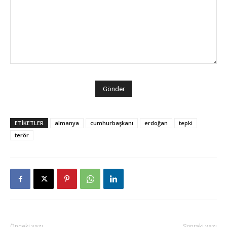
ETİKETLER
almanya
cumhurbaşkanı
erdoğan
tepki
terör
Önceki yazı
Sonraki yazı