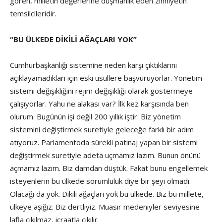
gören, milletin değerlerine düşmanlık eden zihniyetin
temsilcileridir.
“BU ÜLKEDE DİKİLİ AĞAÇLARI YOK”
Cumhurbaşkanlığı sistemine neden karşı çıktıklarını
açıklayamadıkları için eski usullere başvuruyorlar. Yönetim
sistemi değişikliğini rejim değişikliği olarak göstermeye
çalışıyorlar. Yahu ne alakası var? İlk kez karşısında ben
olurum. Bugünün işi değil 200 yıllık iştir. Biz yönetim
sistemini değiştirmek suretiyle geleceğe farklı bir adım
atıyoruz. Parlamentoda sürekli patinaj yapan bir sistemi
değiştirmek suretiyle adeta uçmamız lazım. Bunun önünü
açmamız lazım. Biz damdan düştük. Fakat bunu engellemek
isteyenlerin bu ülkede sorumluluk diye bir şeyi olmadı.
Olacağı da yok. Dikili ağaçları yok bu ülkede. Biz bu millete,
ülkeye aşığız. Biz dertliyiz. Muasır medeniyler seviyesine
lafla çıkılmaz, icraatla çıkılır