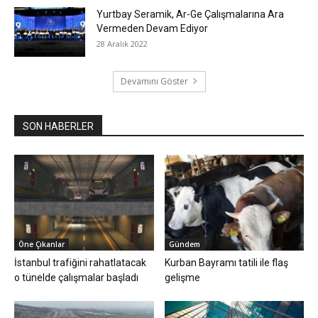
Yurtbay Seramik, Ar-Ge Çalışmalarına Ara
Vermeden Devam Ediyor
28 Aralık 2022
Devamını Göster
SON HABERLER
Öne Çıkanlar
Gündem
İstanbul trafiğini rahatlatacak
Kurban Bayramı tatili ile flaş
o tünelde çalışmalar başladı
gelişme