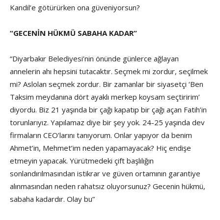
Kandil’e götürürken ona güveniyorsun?
“GECENİN HÜKMÜ SABAHA KADAR”
“Diyarbakır Belediyesi’nin önünde günlerce ağlayan
annelerin ahı hepsini tutacaktır. Seçmek mi zordur, seçilmek
mi? Aslolan seçmek zordur. Bir zamanlar bir siyasetçi ‘Ben
Taksim meydanına dört ayaklı merkep koysam seçtiririm’
diyordu. Biz 21 yaşında bir çağı kapatıp bir çağı açan Fatih’in
torunlarıyız. Yapılamaz diye bir şey yok. 24-25 yaşında dev
firmaların CEO’larını tanıyorum. Onlar yapıyor da benim
Ahmet’in, Mehmet’im neden yapamayacak? Hiç endişe
etmeyin yapacak. Yürütmedeki çift başlılığın
sonlandırılmasından istikrar ve güven ortamının garantiye
alınmasından neden rahatsız oluyorsunuz? Gecenin hükmü,
sabaha kadardır. Olay bu”