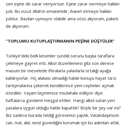
sen eşine de zarar veriyorsun. Eşine zarar vermeye hakkın
yok. Bu vücut Allah’ın emanetidir, ihanet etmeye hakkın
yoktur. Bazıları uymuyor olabilir ama sözü alıyorum, paketi
de alıyorum.
“TOPLUMU KUTUPLAŞTIRMANIN PEŞİNE DÜŞTÜLER”
Türkiye’deki belli kesimler sürekli sorunu başka taraflara
çekmeye gayret etti. Alkol düzenlemesi gibi son derece
masum bir meselede iftiralarla yalanlarla ortalığı ayağa
kaldırıyorlar. Hiç alakası olmadığı halde konuyu hayat tarzı
tartışmalarına çekerek kendilerince yeni cepheler açmak
istediler. Yaşam biçimimize müdahale ediliyor diye
haftalarca gündemi meşgul ettiler. Hangi alkol satan yeri
yasalara uygun olduğu halde kapattık? Böyle bir şey var mı?
Biz sadece burada tebliğ görevimizi yaptık. Vatandaşımızın
can, mal, akıl, nesil güvenliğini korumak için bu adımları attık.