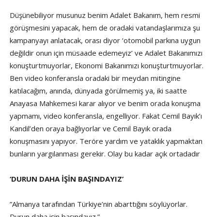
Düşünebiliyor musunuz benim Adalet Bakanım, hem resmi
görüşmesini yapacak, hem de oradaki vatandaşlarımıza şu
kampanyayı anlatacak, orası diyor ‘otomobil parkına uygun
değildir onun için müsaade edemeyiz’ ve Adalet Bakanımızı
konuşturtmuyorlar, Ekonomi Bakanımızı konuşturtmuyorlar.
Ben video konferansla oradaki bir meydan mitingine
katılacağım, anında, dünyada görülmemiş ya, iki saatte
Anayasa Mahkemesi karar alıyor ve benim orada konuşma
yapmamı, video konferansla, engelliyor. Fakat Cemil Bayık’ı
Kandil’den oraya bağlıyorlar ve Cemil Bayık orada
konuşmasını yapıyor. Teröre yardım ve yataklık yapmaktan
bunların yargılanması gerekir. Olay bu kadar açık ortadadır
‘DURUN DAHA İŞİN BAŞINDAYIZ’
”Almanya tarafından Türkiye’nin abarttığını söylüyorlar.
Durun daha işin başındayız.”