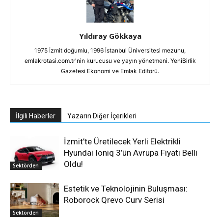
Yıldıray Gökkaya
1975 İzmit doğumlu, 1996 İstanbul Üniversitesi mezunu,
emlakrotasi.com.tr'nin kurucusu ve yayın yönetmeni. YeniBirlik
Gazetesi Ekonomi ve Emlak Editörü.
İlgili Haberler
Yazarın Diğer İçerikleri
İzmit’te Üretilecek Yerli Elektrikli
Hyundai Ioniq 3’ün Avrupa Fiyatı Belli
Oldu!
Sektörden
Estetik ve Teknolojinin Buluşması:
Roborock Qrevo Curv Serisi
Sektörden