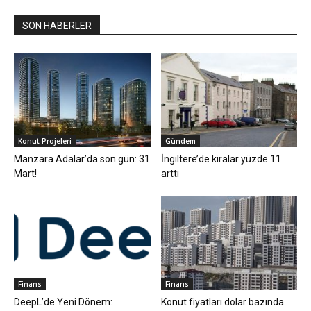
SON HABERLER
Konut Projeleri
Gündem
Manzara Adalar’da son gün: 31
İngiltere’de kiralar yüzde 11
Mart!
arttı
Finans
Finans
DeepL’de Yeni Dönem:
Konut fiyatları dolar bazında