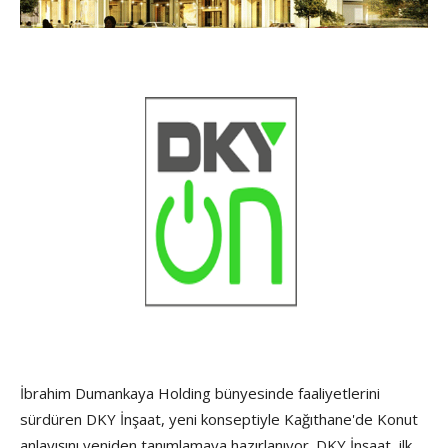
İbrahim Dumankaya Holding bünyesinde faaliyetlerini
sürdüren DKY İnşaat, yeni konseptiyle Kağıthane'de Konut
anlayışını yeniden tanımlamaya hazırlanıyor. DKY İnşaat, ilk