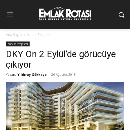
Ana Sayfa
Konut Projeleri
Konut Projeleri
DKY On 2 Eylül’de görücüye
çıkıyor
Yazan:
Yıldıray Gökkaya
-
26 Ağustos 2015