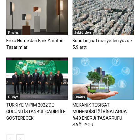
Finans
Sektörden
Enza Home’dan Fark Yaratan
Konut inşaat maliyetleri yüzde
Tasarımlar
5,9 arttı
Dünya
Finans
TÜRKİYE MIPIM 2022’DE
MEKANİK TESİSAT
GÜCÜNÜ İSTANBUL ÇADIRI İLE
MÜHENDİSLİĞİ BİNALARDA
GÖSTERECEK
%40 ENERJİ TASARRUFU
SAĞLIYOR