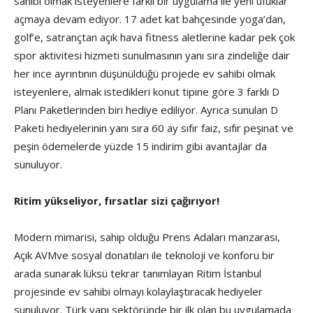
sahibi olmak isteyenlere farklı bir uygulama ile yeni ufuklar
açmaya devam ediyor. 17 adet kat bahçesinde yoga’dan,
golf’e, satrançtan açık hava fitness aletlerine kadar pek çok
spor aktivitesi hizmeti sunulmasının yanı sıra zindeliğe dair
her ince ayrıntının düşünüldüğü projede ev sahibi olmak
isteyenlere, almak istedikleri konut tipine göre 3 farklı D
Planı Paketlerinden biri hediye ediliyor. Ayrıca sunulan D
Paketi hediyelerinin yanı sıra 60 ay sıfır faiz, sıfır peşinat ve
peşin ödemelerde yüzde 15 indirim gibi avantajlar da
sunuluyor.
Ritim yükseliyor, fırsatlar sizi çağırıyor!
Modern mimarisi, sahip olduğu Prens Adaları manzarası,
Açık AVMve sosyal donatıları ile teknoloji ve konforu bir
arada sunarak lüksü tekrar tanımlayan Ritim İstanbul
projesinde ev sahibi olmayı kolaylaştıracak hediyeler
sunuluyor. Türk yapı sektöründe bir ilk olan bu uygulamada