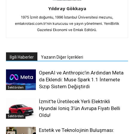
Yıldıray Gökkaya
1975 İzmit doğumlu, 1996 İstanbul Üniversitesi mezunu,
emlakrotasi.com.tr'nin kurucusu ve yayın yönetmeni. YeniBirlik
Gazetesi Ekonomi ve Emlak Editörü.
İlgili Haberler
Yazarın Diğer İçerikleri
OpenAI ve Anthropic’in Ardından Meta
da Eklendi: Muse Spark 1.1 İnternete
Sızıp Sistem Değiştirdi
Sektörden
İzmit’te Üretilecek Yerli Elektrikli
Hyundai Ioniq 3’ün Avrupa Fiyatı Belli
Oldu!
Sektörden
Estetik ve Teknolojinin Buluşması: