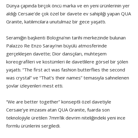
Dünya çapında birçok öncü marka ve en yeni ürünlerinin yer
aldığı Cersaie’de çok özel bir davete ev sahipliği yapan QUA
Granite, katılımcılara unutulmaz bir gece yaşattı.
Seramiğin başkenti Bologna’nın tarihi merkezinde bulunan
Palazzo Re Enzo Sarayı’nın büyülü atmosferinde
gerçekleşen davette; Dior dansçıları, muhteşem
koreografileri ve kostümleri ile davetlilere görsel bir şölen
yaşattı. “The first act was fashion butterflies the second
was crystal” ve “That’s their names” temasıyla sahnelenen
şovlar izleyenleri mest etti.
“We are better together” konseptli özel davetiyle
Cersaie’ye imzasını atan QUA Granite, fuarda son
teknolojiyle üretilen 7mm’lik devrim niteliğindeki yeni ince
formlu ürünlerini sergiledi.