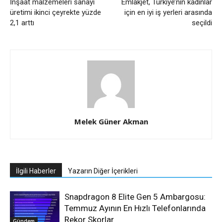
İnşaat malzemeleri sanayi
Emlakjet, Türkiye’nin kadınlar
üretimi ikinci çeyrekte yüzde
için en iyi iş yerleri arasında
2,1 arttı
seçildi
Melek Güner Akman
İlgili Haberler
Yazarın Diğer İçerikleri
Snapdragon 8 Elite Gen 5 Ambargosu:
Temmuz Ayının En Hızlı Telefonlarında
Rekor Skorlar
Gündem