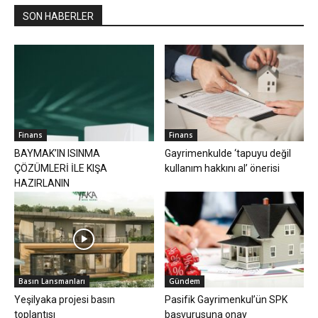
SON HABERLER
Finans
Finans
BAYMAK’IN ISINMA
Gayrimenkulde ‘tapuyu değil
ÇÖZÜMLERİ İLE KIŞA
kullanım hakkını al’ önerisi
HAZIRLANIN
Basın Lansmanları
Gündem
Yeşilyaka projesi basın
Pasifik Gayrimenkul’ün SPK
toplantısı
başvurusuna onay