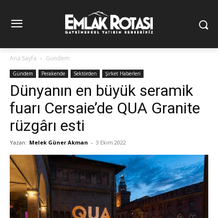
Ana Sayfa
Gündem
Gündem
Perakende
Sektörden
Şirket Haberleri
Dünyanın en büyük seramik
fuarı Cersaie’de QUA Granite
rüzgârı esti
Yazan:
Melek Güner Akman
-
3 Ekim 2022