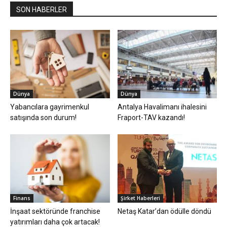
SON HABERLER
Dünya
Dünya
Yabancılara gayrimenkul
Antalya Havalimanı ihalesini
satışında son durum!
Fraport-TAV kazandı!
Finans
Şirket Haberleri
İnşaat sektöründe franchise
Netaş Katar’dan ödülle döndü
yatırımları daha çok artacak!