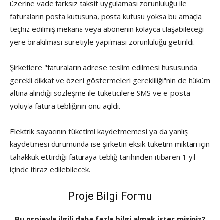
üzerine vade farksız taksit uygulaması zorunluluğu ile
faturaların posta kutusuna, posta kutusu yoksa bu amaçla
teçhiz edilmiş mekana veya abonenin kolayca ulaşabileceği
yere bırakılması suretiyle yapılması zorunluluğu getirildi.
Şirketlere "faturaların adrese teslim edilmesi hususunda
gerekli dikkat ve özeni göstermeleri gerekliliği"nin de hüküm
altına alındığı sözleşme ile tüketicilere SMS ve e-posta
yoluyla fatura tebliğinin önü açıldı.
Elektrik sayacının tüketimi kaydetmemesi ya da yanlış
kaydetmesi durumunda ise şirketin eksik tüketim miktarı için
tahakkuk ettirdiği faturaya tebliğ tarihinden itibaren 1 yıl
içinde itiraz edilebilecek.
Proje Bilgi Formu
Bu projeyle ilgili daha fazla bilgi almak ister misiniz?