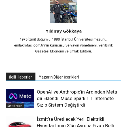
Yıldıray Gökkaya
1975 İzmit doğumlu, 1996 İstanbul Üniversitesi mezunu,
emlakrotasi.com.tr'nin kurucusu ve yayın yönetmeni. YeniBirlik
Gazetesi Ekonomi ve Emlak Editörü.
İlgili Haberler
Yazarın Diğer İçerikleri
OpenAI ve Anthropic’in Ardından Meta
da Eklendi: Muse Spark 1.1 İnternete
Sızıp Sistem Değiştirdi
Sektörden
İzmit’te Üretilecek Yerli Elektrikli
Hyundai Ioniq 3’ün Avrupa Fiyatı Belli