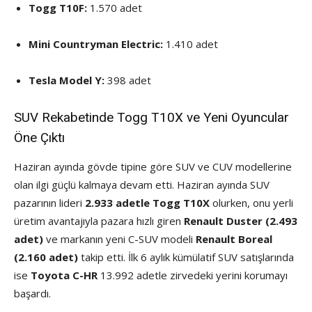
Togg T10F:
1.570 adet
Mini Countryman Electric:
1.410 adet
Tesla Model Y:
398 adet
SUV Rekabetinde Togg T10X ve Yeni Oyuncular
Öne Çıktı
Haziran ayında gövde tipine göre SUV ve CUV modellerine
olan ilgi güçlü kalmaya devam etti. Haziran ayında SUV
pazarının lideri
2.933 adetle Togg T10X
olurken, onu yerli
üretim avantajıyla pazara hızlı giren
Renault Duster (2.493
adet)
ve markanın yeni C-SUV modeli
Renault Boreal
(2.160 adet)
takip etti. İlk 6 aylık kümülatif SUV satışlarında
ise
Toyota C-HR
13.992 adetle zirvedeki yerini korumayı
başardı.