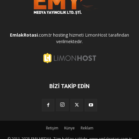
EmlakRotasi
.com.tr
hosting
hizmeti LimonHost tarafından
verilmektedir.
BİZİ TAKİP EDİN
İletişim
Künye
Reklam
© 2011-2025 EMY MEDYA. Tüm hakları saklıdır.
www.emlakrotasi.com.tr