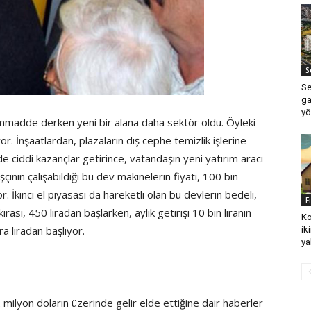
S
Se
ga
yö
hammadde derken yeni bir alana daha sektör oldu. Öyleki
or. İnşaatlardan, plazaların dış cephe temizlik işlerine
ede ciddi kazançlar getirince, vatandaşın yeni yatırım aracı
inin çalışabildiği bu dev makinelerin fiyatı, 100 bin
. İkinci el piyasası da hareketli olan bu devlerin bedeli,
F
irası, 450 liradan başlarken, aylık getirişi 10 bin liranın
Ko
a liradan başlıyor.
iki
ya
 milyon doların üzerinde gelir elde ettiğine dair haberler