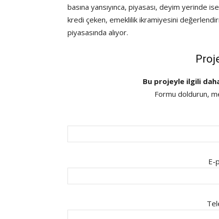
basına yansıyınca, piyasası, deyim yerinde ise
kredi çeken, emeklilik ikramiyesini değerlend
piyasasında alıyor.
Proj
Bu projeyle ilgili dah
Formu doldurun, mes
E-p
Tel