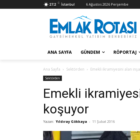
C
6 Ağustos 2026 Perşembe
27.2
İstanbul
ANA SAYFA
GÜNDEM
RÖPORTAJ
Ana Sayfa
Sektörden
Emekli ikramiyesini alan inş
Sektörden
Emekli ikramiyesi
koşuyor
Yazan:
Yıldıray Gökkaya
-
11 Şubat 2016