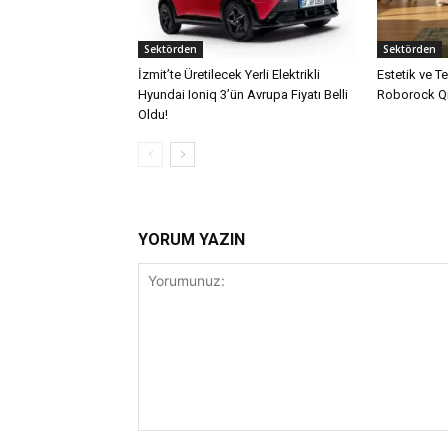
Sektörden
Sektörden
İzmit’te Üretilecek Yerli Elektrikli
Estetik ve T
Hyundai Ioniq 3’ün Avrupa Fiyatı Belli
Roborock Qr
Oldu!
YORUM YAZIN