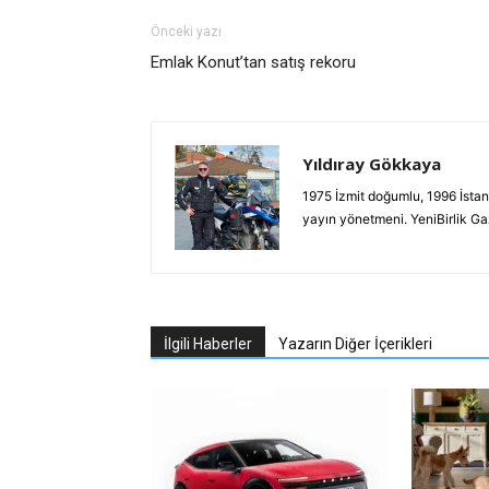
Önceki yazı
Emlak Konut’tan satış rekoru
Yıldıray Gökkaya
1975 İzmit doğumlu, 1996 İstan
yayın yönetmeni. YeniBirlik G
İlgili Haberler
Yazarın Diğer İçerikleri