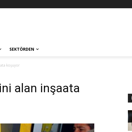
SEKTÖRDEN
aata koşuyor
ni alan inşaata