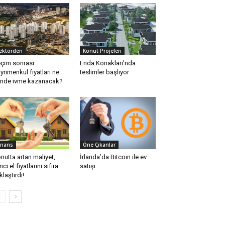
ektörden
Konut Projeleri
çim sonrası
Enda Konakları’nda
yrimenkul fiyatları ne
teslimler başlıyor
nde ivme kazanacak?
inans
Öne Çıkanlar
nutta artan maliyet,
İrlanda’da Bitcoin ile ev
nci el fiyatlarını sıfıra
satışı
klaştırdı!