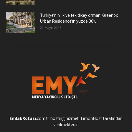
Türkiye’nin ilk ve tek dikey ormanı Greenox
Urban Residence’ın yüzde 30’u...
20 Mayıs 2016
EmlakRotasi
.com.tr
hosting
hizmeti LimonHost tarafından
verilmektedir.