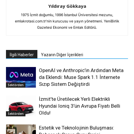
Yıldıray Gökkaya
1975 İzmit doğumlu, 1996 İstanbul Üniversitesi mezunu,
emlakrotasi.com.tr'nin kurucusu ve yayın yönetmeni. YeniBirlik
Gazetesi Ekonomi ve Emlak Editörü.
İlgili Haberler
Yazarın Diğer İçerikleri
OpenAI ve Anthropic’in Ardından Meta
da Eklendi: Muse Spark 1.1 İnternete
Sızıp Sistem Değiştirdi
Sektörden
İzmit’te Üretilecek Yerli Elektrikli
Hyundai Ioniq 3’ün Avrupa Fiyatı Belli
Oldu!
Sektörden
Estetik ve Teknolojinin Buluşması: