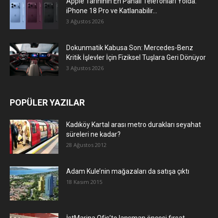
Apple Tarihinin En Pahalı Telefonları Yolda:
iPhone 18 Pro ve Katlanabilir...
3 Ağustos 2026
Dokunmatik Kabusa Son: Mercedes-Benz
Kritik İşlevler İçin Fiziksel Tuşlara Geri Dönüyor
3 Ağustos 2026
POPÜLER YAZILAR
Kadıköy Kartal arası metro durakları seyahat
süreleri ne kadar?
28 Ağustos 2012
Adam Kule’nin mağazaları da satışa çıktı
18 Kasım 2015
İstMarina Ofis’te lansman öncesi fırsat