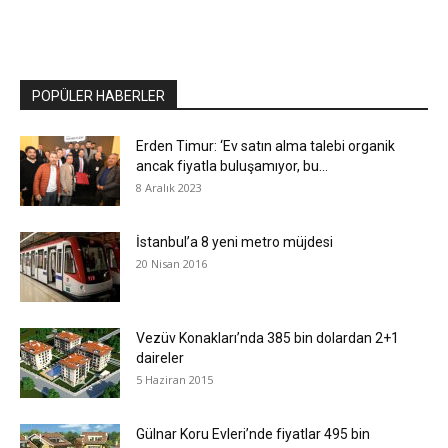
POPÜLER HABERLER
Erden Timur: ‘Ev satın alma talebi organik
ancak fiyatla buluşamıyor, bu...
8 Aralık 2023
İstanbul’a 8 yeni metro müjdesi
20 Nisan 2016
Vezüv Konakları’nda 385 bin dolardan 2+1
daireler
5 Haziran 2015
Gülnar Koru Evleri’nde fiyatlar 495 bin