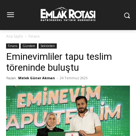
Ana Sayfa
Finans
Finans
Gündem
Sektörden
Eminevimliler tapu teslim
töreninde buluştu
Yazan:
Melek Güner Akman
-
24 Temmuz 2025