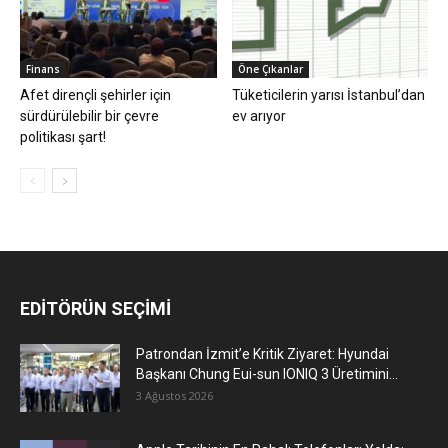
Finans
Öne Çıkanlar
Afet dirençli şehirler için
Tüketicilerin yarısı İstanbul’dan
sürdürülebilir bir çevre
ev arıyor
politikası şart!
EDİTÖRÜN SEÇİMİ
Patrondan İzmit’e Kritik Ziyaret: Hyundai
Başkanı Chung Eui-sun IONIQ 3 Üretimini...
3 Ağustos 2026