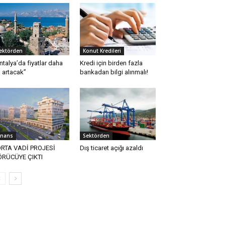
ektörden
Konut Kredileri
ntalya’da fiyatlar daha
Kredi için birden fazla
 artacak”
bankadan bilgi alınmalı!
inans
Sektörden
RTA VADİ PROJESİ
Dış ticaret açığı azaldı
ÖRÜCÜYE ÇIKTI