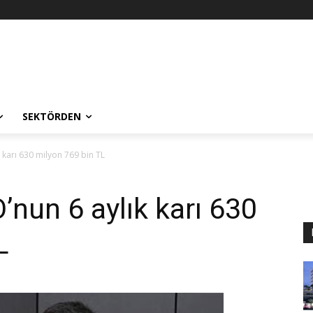
SEKTÖRDEN
 karı 630 milyon 769 bin TL
nun 6 aylık karı 630
L