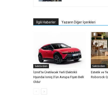
İlgili Haberler
Yazarın Diğer İçerikleri
Sektörden
Sektörden
İzmit’te Üretilecek Yerli Elektrikli
Estetik ve T
Hyundai Ioniq 3’ün Avrupa Fiyatı Belli
Roborock Qr
Oldu!