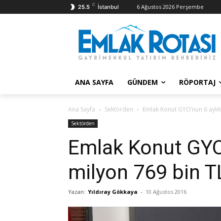
C
6 Ağustos 2026 Perşembe
25.5
İstanbul
ANA SAYFA
GÜNDEM
RÖPORTAJ
Ana Sayfa
Sektörden
Emlak Konut GYO’nun 6 aylık
Sektörden
Emlak Konut GYO’
milyon 769 bin T
Yazan:
Yıldıray Gökkaya
-
10 Ağustos 2016