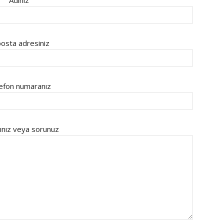
Adınız
osta adresiniz
efon numaranız
ınız veya sorunuz