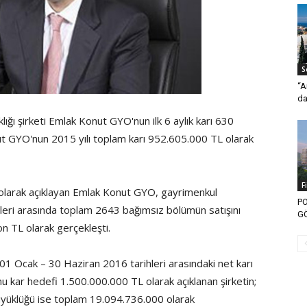
S
“A
da
ığı şirketi Emlak Konut GYO'nun ilk 6 aylık karı 630
ut GYO'nun 2015 yılı toplam karı 952.605.000 TL olarak
F
L olarak açıklayan Emlak Konut GYO, gayrimenkul
PO
leri arasında toplam 2643 bağımsız bölümün satışını
G
on TL olarak gerçekleşti.
1 Ocak – 30 Haziran 2016 tarihleri arasındaki net karı
u kar hedefi 1.500.000.000 TL olarak açıklanan şirketin;
 büyüklüğü ise toplam 19.094.736.000 olarak