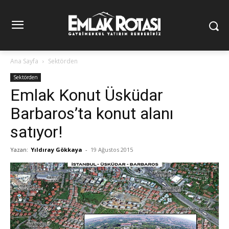
Ana Sayfa
Sektörden
Sektörden
Emlak Konut Üsküdar
Barbaros’ta konut alanı
satıyor!
Yazan:
Yıldıray Gökkaya
-
19 Ağustos 2015