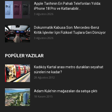
Apple Tarihinin En Pahalı Telefonları Yolda:
iPhone 18 Pro ve Katlanabilir...
3 Ağustos 2026
Dokunmatik Kabusa Son: Mercedes-Benz
Kritik İşlevler İçin Fiziksel Tuşlara Geri Dönüyor
3 Ağustos 2026
POPÜLER YAZILAR
Kadıköy Kartal arası metro durakları seyahat
süreleri ne kadar?
28 Ağustos 2012
Adam Kule’nin mağazaları da satışa çıktı
18 Kasım 2015