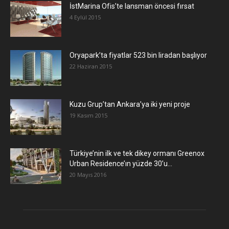
İstMarina Ofis’te lansman öncesi fırsat
4 Eylül 2015
Oryapark’ta fiyatlar 523 bin liradan başlıyor
22 Haziran 2015
​Kuzu Grup’tan Ankara’ya iki yeni proje
19 Kasım 2015
Türkiye’nin ilk ve tek dikey ormanı Greenox
Urban Residence’ın yüzde 30’u...
20 Mayıs 2016