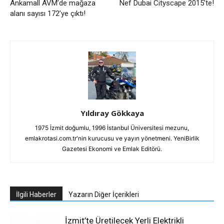
Ankamall AVM’de mağaza
Nef Dubai Cityscape 2015’te!
alanı sayısı 172’ye çıktı!
Yıldıray Gökkaya
1975 İzmit doğumlu, 1996 İstanbul Üniversitesi mezunu,
emlakrotasi.com.tr'nin kurucusu ve yayın yönetmeni. YeniBirlik
Gazetesi Ekonomi ve Emlak Editörü.
İlgili Haberler
Yazarın Diğer İçerikleri
İzmit’te Üretilecek Yerli Elektrikli