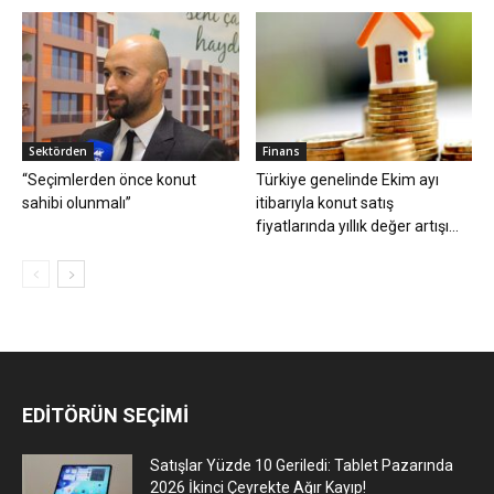
Sektörden
Finans
“Seçimlerden önce konut
Türkiye genelinde Ekim ayı
sahibi olunmalı”
itibarıyla konut satış
fiyatlarında yıllık değer artışı...
EDİTÖRÜN SEÇİMİ
Satışlar Yüzde 10 Geriledi: Tablet Pazarında
2026 İkinci Çeyrekte Ağır Kayıp!