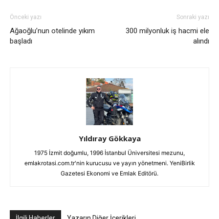
Önceki yazı
Sonraki yazı
Ağaoğlu’nun otelinde yıkım
300 milyonluk iş hacmi ele
başladı
alındı
Yıldıray Gökkaya
1975 İzmit doğumlu, 1996 İstanbul Üniversitesi mezunu,
emlakrotasi.com.tr'nin kurucusu ve yayın yönetmeni. YeniBirlik
Gazetesi Ekonomi ve Emlak Editörü.
İlgili Haberler
Yazarın Diğer İçerikleri