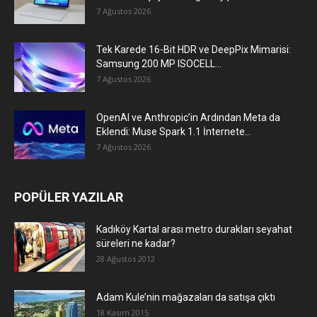
7 Ağustos 2026
Tek Karede 16-Bit HDR ve DeepPix Mimarisi:
Samsung 200 MP ISOCELL...
7 Ağustos 2026
OpenAI ve Anthropic’in Ardından Meta da
Eklendi: Muse Spark 1.1 İnternete...
7 Ağustos 2026
POPÜLER YAZILAR
Kadıköy Kartal arası metro durakları seyahat
süreleri ne kadar?
28 Ağustos 2012
Adam Kule’nin mağazaları da satışa çıktı
18 Kasım 2015