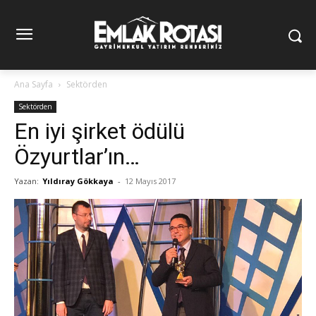
Ana Sayfa
Sektörden
Sektörden
En iyi şirket ödülü
Özyurtlar’ın…
Yazan:
Yıldıray Gökkaya
-
12 Mayıs 2017