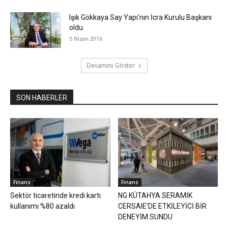
Işık Gökkaya Say Yapı’nın İcra Kurulu Başkanı
oldu
5 Nisan 2016
Devamını Göster
SON HABERLER
Finans
Finans
Sektör ticaretinde kredi kartı
NG KÜTAHYA SERAMİK
kullanımı %80 azaldı
CERSAIE’DE ETKİLEYİCİ BİR
DENEYİM SUNDU