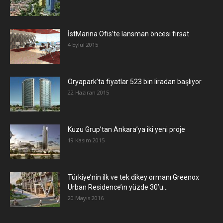
İstMarina Ofis’te lansman öncesi fırsat
4 Eylül 2015
Oryapark’ta fiyatlar 523 bin liradan başlıyor
22 Haziran 2015
​Kuzu Grup’tan Ankara’ya iki yeni proje
19 Kasım 2015
Türkiye’nin ilk ve tek dikey ormanı Greenox
Urban Residence’ın yüzde 30’u...
20 Mayıs 2016