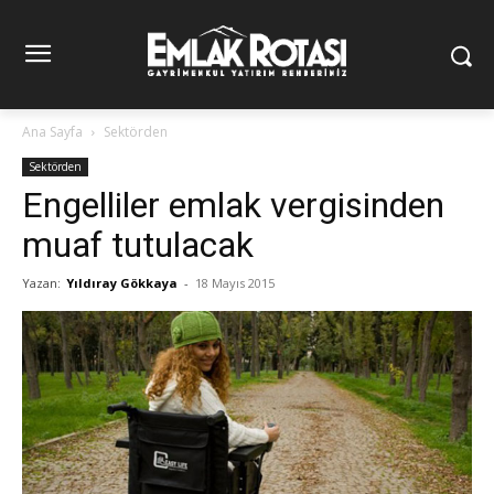
Ana Sayfa
Sektörden
Sektörden
Engelliler emlak vergisinden
muaf tutulacak
Yazan:
Yıldıray Gökkaya
-
18 Mayıs 2015