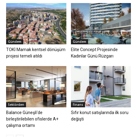
Gündem
Gündem
TOKİ Mamak kentsel dönüşüm
Elite Concept Projesinde
projesi temeli atıldı
Kadınlar Günü Rüzgarı
Sektörden
Finans
Balance Güneşli’de
Sıfır konut satışlarında ilk soru
birleştirilebilen ofislerde A+
değişti
çalışma ortamı