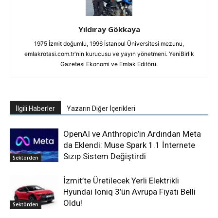
Yıldıray Gökkaya
1975 İzmit doğumlu, 1996 İstanbul Üniversitesi mezunu,
emlakrotasi.com.tr'nin kurucusu ve yayın yönetmeni. YeniBirlik
Gazetesi Ekonomi ve Emlak Editörü.
İlgili Haberler
Yazarın Diğer İçerikleri
OpenAI ve Anthropic’in Ardından Meta
da Eklendi: Muse Spark 1.1 İnternete
Sızıp Sistem Değiştirdi
Sektörden
İzmit’te Üretilecek Yerli Elektrikli
Hyundai Ioniq 3’ün Avrupa Fiyatı Belli
Oldu!
Sektörden