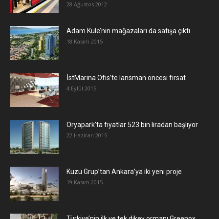
28 Ağustos 2012
Adam Kule’nin mağazaları da satışa çıktı
18 Kasım 2015
İstMarina Ofis’te lansman öncesi fırsat
4 Eylül 2015
Oryapark’ta fiyatlar 523 bin liradan başlıyor
22 Haziran 2015
​Kuzu Grup’tan Ankara’ya iki yeni proje
19 Kasım 2015
Türkiye’nin ilk ve tek dikey ormanı Greenox