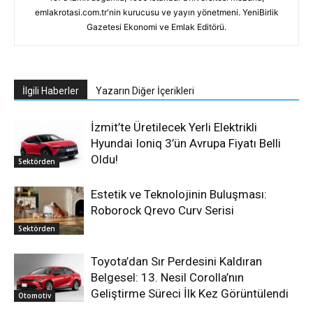
emlakrotasi.com.tr'nin kurucusu ve yayın yönetmeni. YeniBirlik
Gazetesi Ekonomi ve Emlak Editörü.
İlgili Haberler
Yazarın Diğer İçerikleri
İzmit’te Üretilecek Yerli Elektrikli
Hyundai Ioniq 3’ün Avrupa Fiyatı Belli
Oldu!
Sektörden
Estetik ve Teknolojinin Buluşması:
Roborock Qrevo Curv Serisi
Sektörden
Toyota’dan Sır Perdesini Kaldıran
Belgesel: 13. Nesil Corolla’nın
Geliştirme Süreci İlk Kez Görüntülendi
Otomotiv