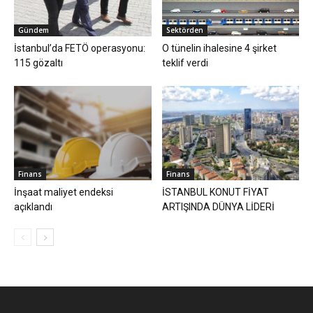
Gündem
Sektörden
İstanbul’da FETÖ operasyonu:
O tünelin ihalesine 4 şirket
115 gözaltı
teklif verdi
Finans
Finans
İnşaat maliyet endeksi
İSTANBUL KONUT FİYAT
açıklandı
ARTIŞINDA DÜNYA LİDERİ