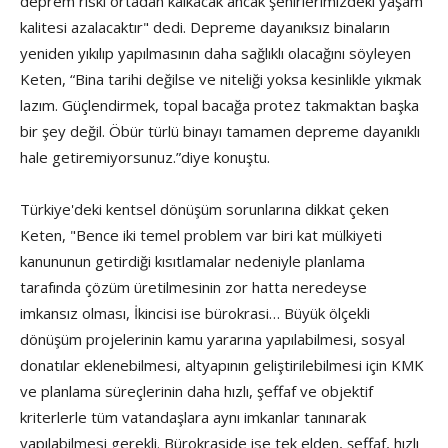
deprem riski ortadan kalkacak ancak şehirlerimizdeki yaşam
kalitesi azalacaktır" dedi. Depreme dayanıksız binaların
yeniden yıkılıp yapılmasının daha sağlıklı olacağını söyleyen
Keten, “Bina tarihi değilse ve niteliği yoksa kesinlikle yıkmak
lazım. Güçlendirmek, topal bacağa protez takmaktan başka
bir şey değil. Öbür türlü binayı tamamen depreme dayanıklı
hale getiremiyorsunuz.”diye konuştu.
Türkiye'deki kentsel dönüşüm sorunlarına dikkat çeken
Keten, "Bence iki temel problem var biri kat mülkiyeti
kanununun getirdiği kısıtlamalar nedeniyle planlama
tarafında çözüm üretilmesinin zor hatta neredeyse
imkansız olması, İkincisi ise bürokrasi… Büyük ölçekli
dönüşüm projelerinin kamu yararına yapılabilmesi, sosyal
donatılar eklenebilmesi, altyapının geliştirilebilmesi için KMK
ve planlama süreçlerinin daha hızlı, şeffaf ve objektif
kriterlerle tüm vatandaşlara aynı imkanlar tanınarak
yapılabilmesi gerekli. Bürokraside ise tek elden, şeffaf, hızlı