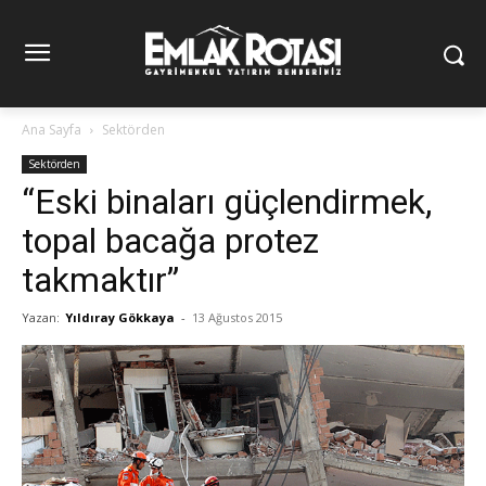
Ana Sayfa
Sektörden
Sektörden
“Eski binaları güçlendirmek,
topal bacağa protez
takmaktır”
Yazan:
Yıldıray Gökkaya
-
13 Ağustos 2015