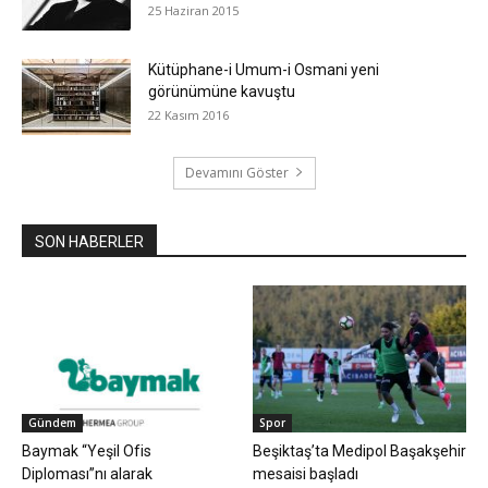
25 Haziran 2015
Kütüphane-i Umum-i Osmani yeni
görünümüne kavuştu
22 Kasım 2016
Devamını Göster
SON HABERLER
Gündem
Spor
Baymak “Yeşil Ofis
Beşiktaş’ta Medipol Başakşehir
Diploması”nı alarak
mesaisi başladı