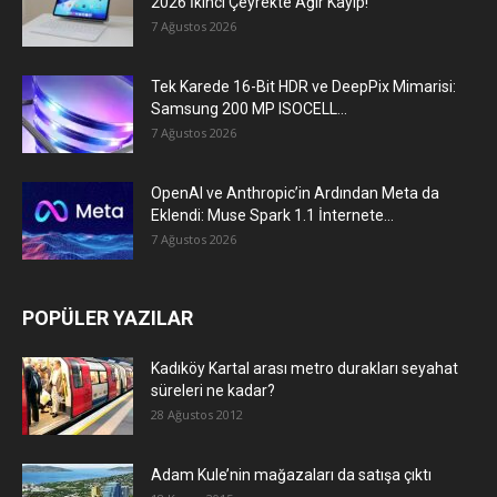
2026 İkinci Çeyrekte Ağır Kayıp!
7 Ağustos 2026
Tek Karede 16-Bit HDR ve DeepPix Mimarisi:
Samsung 200 MP ISOCELL...
7 Ağustos 2026
OpenAI ve Anthropic’in Ardından Meta da
Eklendi: Muse Spark 1.1 İnternete...
7 Ağustos 2026
POPÜLER YAZILAR
Kadıköy Kartal arası metro durakları seyahat
süreleri ne kadar?
28 Ağustos 2012
Adam Kule’nin mağazaları da satışa çıktı