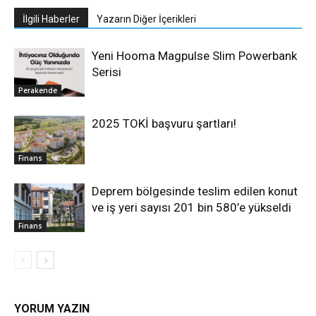
İlgili Haberler
Yazarın Diğer İçerikleri
Yeni Hooma Magpulse Slim Powerbank
Serisi
Perakende
2025 TOKİ başvuru şartları!
Finans
Deprem bölgesinde teslim edilen konut
ve iş yeri sayısı 201 bin 580’e yükseldi
Finans
YORUM YAZIN