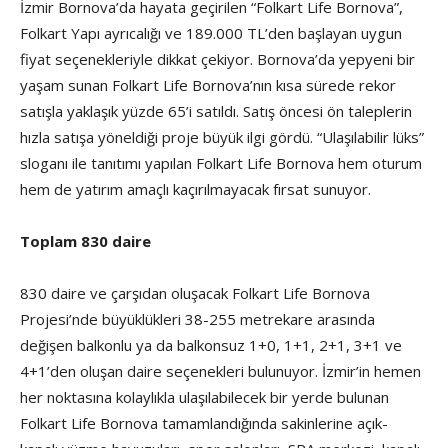
İzmir Bornova’da hayata geçirilen “Folkart Life Bornova”,
Folkart Yapı ayrıcalığı ve 189.000 TL’den başlayan uygun
fiyat seçenekleriyle dikkat çekiyor. Bornova’da yepyeni bir
yaşam sunan Folkart Life Bornova’nın kısa sürede rekor
satışla yaklaşık yüzde 65’i satıldı. Satış öncesi ön taleplerin
hızla satışa yöneldiği proje büyük ilgi gördü. “Ulaşılabilir lüks”
sloganı ile tanıtımı yapılan Folkart Life Bornova hem oturum
hem de yatırım amaçlı kaçırılmayacak fırsat sunuyor.
Toplam 830 daire
830 daire ve çarşıdan oluşacak Folkart Life Bornova
Projesi’nde büyüklükleri 38-255 metrekare arasında
değişen balkonlu ya da balkonsuz 1+0, 1+1, 2+1, 3+1 ve
4+1’den oluşan daire seçenekleri bulunuyor. İzmir’in hemen
her noktasına kolaylıkla ulaşılabilecek bir yerde bulunan
Folkart Life Bornova tamamlandığında sakinlerine açık-