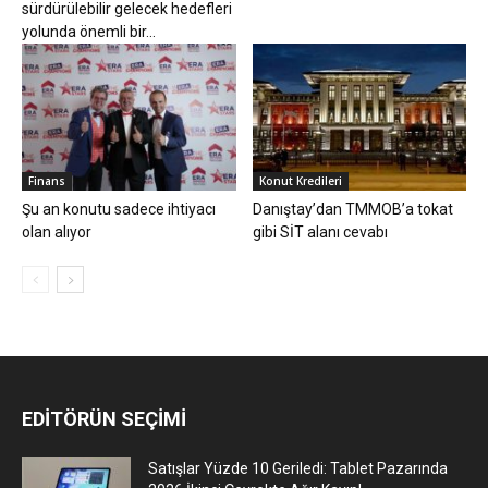
sürdürülebilir gelecek hedefleri
yolunda önemli bir...
Finans
Konut Kredileri
Şu an konutu sadece ihtiyacı
Danıştay’dan TMMOB’a tokat
olan alıyor
gibi SİT alanı cevabı
EDİTÖRÜN SEÇİMİ
Satışlar Yüzde 10 Geriledi: Tablet Pazarında