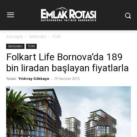
Ana Sayfa
Sektörden
TOKİ
Sektörden
TOKİ
Folkart Life Bornova’da 189
bin liradan başlayan fiyatlarla
Yazan:
Yıldıray Gökkaya
-
19 Haziran 2015