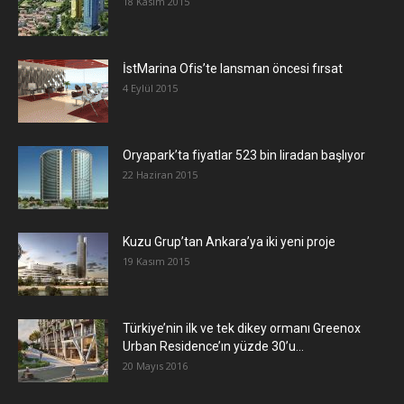
18 Kasım 2015
İstMarina Ofis’te lansman öncesi fırsat
4 Eylül 2015
Oryapark’ta fiyatlar 523 bin liradan başlıyor
22 Haziran 2015
​Kuzu Grup’tan Ankara’ya iki yeni proje
19 Kasım 2015
Türkiye’nin ilk ve tek dikey ormanı Greenox
Urban Residence’ın yüzde 30’u...
20 Mayıs 2016