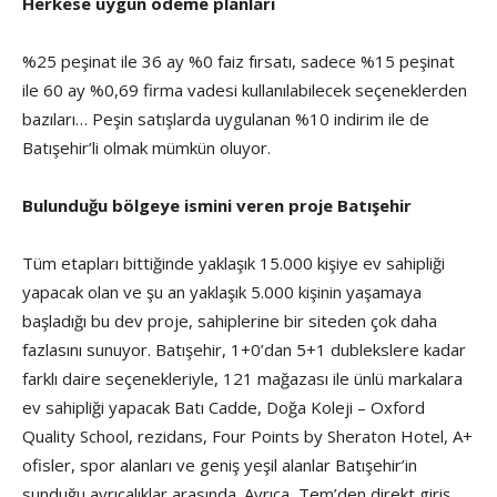
Herkese uygun ödeme planları
%25 peşinat ile 36 ay %0 faiz fırsatı, sadece %15 peşinat
ile 60 ay %0,69 firma vadesi kullanılabilecek seçeneklerden
bazıları… Peşin satışlarda uygulanan %10 indirim ile de
Batışehir’li olmak mümkün oluyor.
Bulunduğu bölgeye ismini veren proje Batışehir
Tüm etapları bittiğinde yaklaşık 15.000 kişiye ev sahipliği
yapacak olan ve şu an yaklaşık 5.000 kişinin yaşamaya
başladığı bu dev proje, sahiplerine bir siteden çok daha
fazlasını sunuyor. Batışehir, 1+0’dan 5+1 dublekslere kadar
farklı daire seçenekleriyle, 121 mağazası ile ünlü markalara
ev sahipliği yapacak Batı Cadde, Doğa Koleji – Oxford
Quality School, rezidans, Four Points by Sheraton Hotel, A+
ofisler, spor alanları ve geniş yeşil alanlar Batışehir’in
sunduğu ayrıcalıklar arasında. Ayrıca, Tem’den direkt giriş