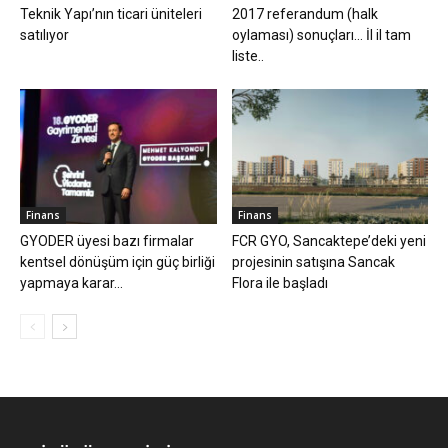
Teknik Yapı’nın ticari üniteleri
2017 referandum (halk
satılıyor
oylaması) sonuçları… İl il tam
liste..
Finans
Finans
GYODER üyesi bazı firmalar
FCR GYO, Sancaktepe’deki yeni
kentsel dönüşüm için güç birliği
projesinin satışına Sancak
yapmaya karar...
Flora ile başladı