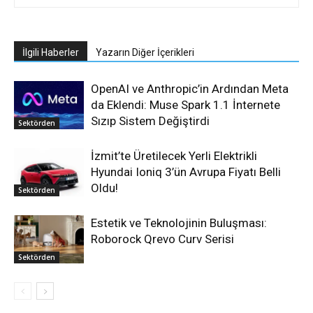
İlgili Haberler
Yazarın Diğer İçerikleri
OpenAI ve Anthropic’in Ardından Meta
da Eklendi: Muse Spark 1.1 İnternete
Sızıp Sistem Değiştirdi
Sektörden
İzmit’te Üretilecek Yerli Elektrikli
Hyundai Ioniq 3’ün Avrupa Fiyatı Belli
Oldu!
Sektörden
Estetik ve Teknolojinin Buluşması:
Roborock Qrevo Curv Serisi
Sektörden