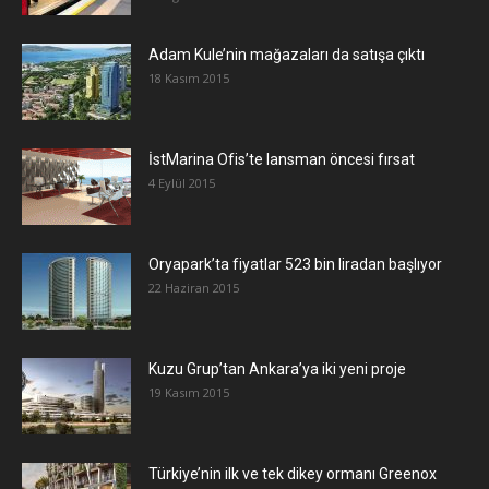
Adam Kule’nin mağazaları da satışa çıktı
18 Kasım 2015
İstMarina Ofis’te lansman öncesi fırsat
4 Eylül 2015
Oryapark’ta fiyatlar 523 bin liradan başlıyor
22 Haziran 2015
​Kuzu Grup’tan Ankara’ya iki yeni proje
19 Kasım 2015
Türkiye’nin ilk ve tek dikey ormanı Greenox