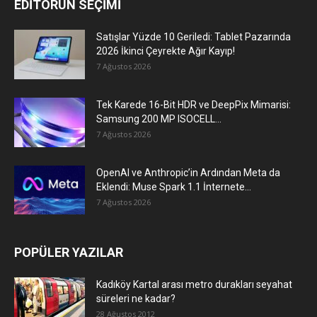
EDİTÖRÜN SEÇİMİ
Satışlar Yüzde 10 Geriledi: Tablet Pazarında
2026 İkinci Çeyrekte Ağır Kayıp!
7 Ağustos 2026
Tek Karede 16-Bit HDR ve DeepPix Mimarisi:
Samsung 200 MP ISOCELL...
7 Ağustos 2026
OpenAI ve Anthropic’in Ardından Meta da
Eklendi: Muse Spark 1.1 İnternete...
7 Ağustos 2026
POPÜLER YAZILAR
Kadıköy Kartal arası metro durakları seyahat
süreleri ne kadar?
28 Ağustos 2012