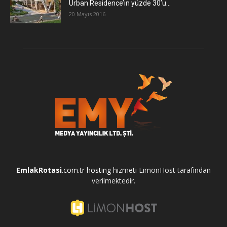
Urban Residence’ın yüzde 30’u...
20 Mayıs 2016
EmlakRotasi
.com.tr
hosting
hizmeti LimonHost tarafından
verilmektedir.