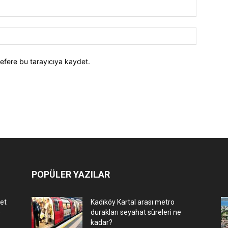
efere bu tarayıcıya kaydet.
POPÜLER YAZILAR
let
Kadıköy Kartal arası metro
e
durakları seyahat süreleri ne
kadar?