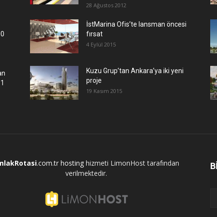
28 Ağustos 2012
İstMarina Ofis’te lansman öncesi
00
fırsat
4 Eylül 2015
​Kuzu Grup’tan Ankara’ya iki yeni
an
proje
.1
19 Kasım 2015
mlakRotasi
.com.tr
hosting
hizmeti LimonHost tarafından
B
verilmektedir.