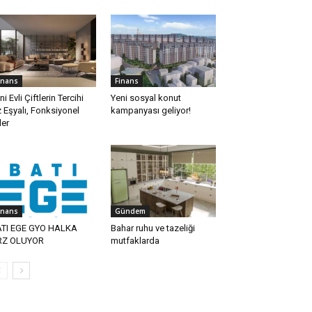
inans
Finans
ni Evli Çiftlerin Tercihi
Yeni sosyal konut
 Eşyalı, Fonksiyonel
kampanyası geliyor!
ler
inans
Gündem
TI EGE GYO HALKA
Bahar ruhu ve tazeliği
RZ OLUYOR
mutfaklarda