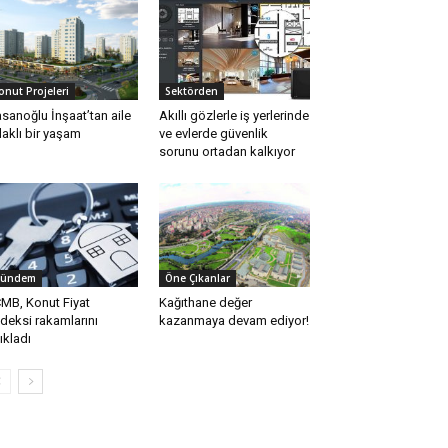
onut Projeleri
Sektörden
sanoğlu İnşaat’tan aile
Akıllı gözlerle iş yerlerinde
aklı bir yaşam
ve evlerde güvenlik
sorunu ortadan kalkıyor
ündem
Öne Çıkanlar
MB, Konut Fiyat
Kağıthane değer
deksi rakamlarını
kazanmaya devam ediyor!
ıkladı