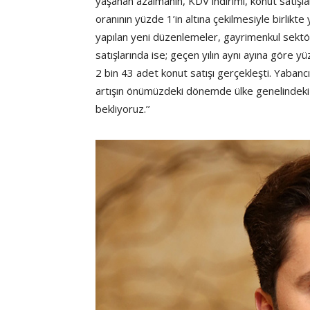
yaşanan azalmanın, KDV indirimi, konut satışl
oranının yüzde 1’in altına çekilmesiyle birlik
yapılan yeni düzenlemeler, gayrimenkul sektörü
satışlarında ise; geçen yılın aynı ayına göre y
2 bin 43 adet konut satışı gerçekleşti. Yabanc
artışın önümüzdeki dönemde ülke genelindeki k
bekliyoruz.’’