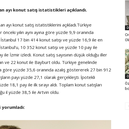
 ayı konut satış istatistikleri açıklandı.
n ayı konut satış istatistiklerini açıkladı.Türkiye
D
r önceki yılın aynı ayına göre yüzde 9,9 oranında
Cr
 İstanbul 17 bin 414 konut satışı ve yüzde 16,9 ile en
Ol
İstanbul’u, 10 352 konut satışı ve yüzde 10 pay ile
ile İzmir izledi. Konut satış sayısının düşük olduğu iller
ahan ve 22 konut ile Bayburt oldu. Türkiye genelinde
ayına göre yüzde 35,6 oranında azalış göstererek 27 bin 912
ışların payı yüzde 27,1 olarak gerçekleşti. İpotekli
Ö
Öz
zde 18,1 pay ile ilk sırayı aldı. Toplam konut satışları
bo
ğu il yüzde 38,5 ile Artvin oldu.
i yorumladı: