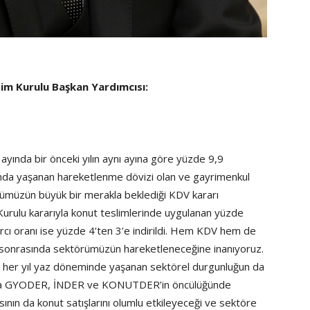
im Kurulu Başkan Yardımcısı:
ayında bir önceki yılın aynı ayına göre yüzde 9,9
rında yaşanan hareketlenme dövizi olan ve gayrimenkul
rümüzün büyük bir merakla beklediği KDV kararı
 Kurulu kararıyla konut teslimlerinde uygulanan yüzde
rcı oranı ise yüzde 4’ten 3’e indirildi. Hem KDV hem de
r sonrasında sektörümüzün hareketleneceğine inanıyoruz.
le her yıl yaz döneminde yaşanan sektörel durgunluğun da
sıra GYODER, İNDER ve KONUTDER’in öncülüğünde
ının da konut satışlarını olumlu etkileyeceği ve sektöre