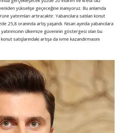
arında gerçekleşecek yüzde 20 indirim ve kredi faiz
te yeniden yükselişe geçeceğine inanıyoruz. Bu anlamda
ne yatırımları artıracaktır. Yabancılara satılan konut
üzde 25,8 oranında artış yaşandı. Nisan ayında yabancılara
ı yatırımcının ülkemize güveninin göstergesi olan bu
onut satışlarındaki artışa da ivme kazandırmasını