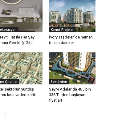
ekorasyon
Konut Projeleri
eavit Flat ile Her Şey
İvory Taşdelen’de hemen
ması Gerektiği Gibi
teslim daireler
ne Çıkanlar
Sektörden
el sektörün yurtdışı
Seyr-i Adalar’da 485 bin
rcu kısa vadede arttı
336 TL’den başlayan
fiyatlar!