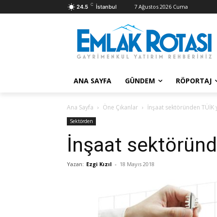
C
7 Ağustos 2026 Cuma
24.5
İstanbul
ANA SAYFA
GÜNDEM
RÖPORTAJ
Ana Sayfa
Öne Çıkanlar
İnşaat sektöründen TÜİK
Sektörden
İnşaat sektörün
Yazan:
Ezgi Kızıl
-
18 Mayıs 2018