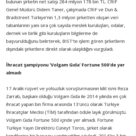
bulunan şirketin net satışı 284 milyon 178 bin TL. CRIF
Genel Müdürü Didem Taner, çalışmada CRIF ve Dun &
Bradstreet Türkiye’nin 1,3 milyon şirketten oluşan veri
tabanlarının yanı sıra çok sayıda meslek kuruluşları, odalar,
dernek ve birlik gibi kuruluşların bilgilerine de
başvurulduğunu belirterek, BIST’te işlem gören şirketlerin
dışındaki şirketlere direkt olarak ulaşıldığını vurguladı.
İhracat şampiyonu ‘Volgam Gıda’ Fortune 500’de yer
almadı
17 Aralık rüşvet ve yolsuzluk soruşturmasının kilit ismi Reza
Zarrab, başkanı olduğu Volgam Gıda ile 2014 yılında en çok
ihracat yapan bin firma arasında 13’üncü olarak Türkiye
İhracatçılar Meclisi (TİM) tarafından ödüle layık görülmüştü.
Volgam Gıda Fortune 500 içinde yer almadı. Fortune
Türkiye Yayın Direktörü Cüneyt Toros, şirket olarak
kendilerine bir başvuru yapılmadığını söyledi. 2014’te 3 bin