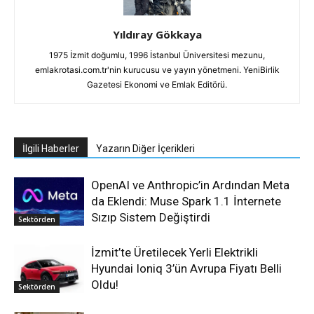
Yıldıray Gökkaya
1975 İzmit doğumlu, 1996 İstanbul Üniversitesi mezunu,
emlakrotasi.com.tr'nin kurucusu ve yayın yönetmeni. YeniBirlik
Gazetesi Ekonomi ve Emlak Editörü.
İlgili Haberler
Yazarın Diğer İçerikleri
OpenAI ve Anthropic’in Ardından Meta
da Eklendi: Muse Spark 1.1 İnternete
Sızıp Sistem Değiştirdi
Sektörden
İzmit’te Üretilecek Yerli Elektrikli
Hyundai Ioniq 3’ün Avrupa Fiyatı Belli
Oldu!
Sektörden