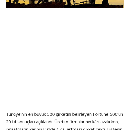
Türkiye’nin en büyük 500 şirketini belirleyen Fortune 500’ün
2014 sonuçları açıklandı. Üretim firmalarının kârı azalırken,
inşaatçıların kârının yüzde 17,6 artması dikkat çekti. Listenin