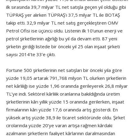
ilk sırasında 39,7 milyar TL net satışla geçen yıl olduğu gibi
TÜPRAŞ yer alırken TÜPRAŞ’ı 37,5 milyar TL ile BOTAŞ
takip etti. 32,9 milyar TL net satış gerçekleştiren OMV
Petrol Ofisi ise üçüncü oldu. Listenin ilk 10’unun enerji ve
petrol şirketlerinin ağırlığı bu yıl da devam etti. 87 yeni
şirketin girdiği listede bir önceki yıl 25 olan inşaat şirketi
sayısı 2014’te 33’e çıktı.
Fortune 500 şirketlerinin net satışları bir önceki yıla göre
yüzde 19,05 artarak 791,768 milyon TL olurken şirketlerin
net kârlılığı ise yüzde 1,96 oranında gerileyerek 26,8 milyar
TL’ye indi. Sektörel kârlılık oranlarına bakıldığında üretim
şirketlerinin kârı yıllık yüzde 15 oranında gerilerken, inşaat
firmalarının kârı yüzde 17,6 oranında artış gösterdi. En
yüksek artış yüzde 38,9 ile ticaret sektöründe oldu. Şirket
cirolarında yüzde 20’ye varan artışa rağmen kârdaki
azalmanın şirketlerin faaliyet kârlarının daralmasından