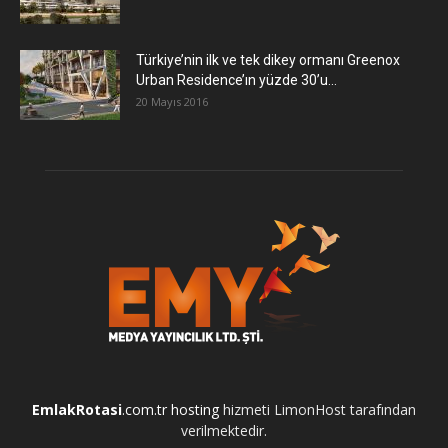
Türkiye’nin ilk ve tek dikey ormanı Greenox
Urban Residence’ın yüzde 30’u...
20 Mayıs 2016
EmlakRotasi
.com.tr
hosting
hizmeti LimonHost tarafından
verilmektedir.