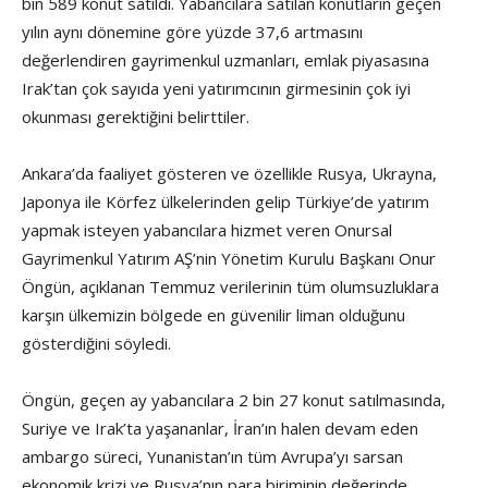
bin 589 konut satıldı. Yabancılara satılan konutların geçen
yılın aynı dönemine göre yüzde 37,6 artmasını
değerlendiren gayrimenkul uzmanları, emlak piyasasına
Irak’tan çok sayıda yeni yatırımcının girmesinin çok iyi
okunması gerektiğini belirttiler.
Ankara’da faaliyet gösteren ve özellikle Rusya, Ukrayna,
Japonya ile Körfez ülkelerinden gelip Türkiye’de yatırım
yapmak isteyen yabancılara hizmet veren Onursal
Gayrimenkul Yatırım AŞ’nin Yönetim Kurulu Başkanı Onur
Öngün, açıklanan Temmuz verilerinin tüm olumsuzluklara
karşın ülkemizin bölgede en güvenilir liman olduğunu
gösterdiğini söyledi.
Öngün, geçen ay yabancılara 2 bin 27 konut satılmasında,
Suriye ve Irak’ta yaşananlar, İran’ın halen devam eden
ambargo süreci, Yunanistan’ın tüm Avrupa’yı sarsan
ekonomik krizi ve Rusya’nın para biriminin değerinde