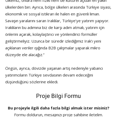
Ülkemiz, onlara hem fiziki hem de kültürel açıdan en yakın
ülkelerden biri. Ayrıca, bölge ülkeleri arasında Türkiye siyasi,
ekonomik ve sosyal istikrarı ile halen en güvenli liman.
Savaşın yaralarını saran Iraklılar, Türkiye’ye yatırım yapıyor.
Iraklıların bu adımına biz de karşı adım atmalı, yatırım için
önlerini açarak, kolaylaştırıcı ve yönlendirici formüller
geliştirmeliyiz. Uzunca bir süredir izlediğimiz Irak’ı yeni
açıklanan veriler ışığında B2B çalışmalar yaparak mikro
düzeyde ele alacağız.”
Öngün, ayrıca, dövizde yaşanan artış nedeniyle yabancı
yatırımcıların Türkiye sevdasının devam edeceğini
düşündüğünü sözlerine ekledi.
Proje Bilgi Formu
Bu projeyle ilgili daha fazla bilgi almak ister misiniz?
Formu doldurun, mesajınızı proje sahibine iletelim.