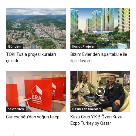
Gündem
Konut Projeleri
TOKİ Tuzla projesi kuraları
Bizim Evler’den Ispartakule ile
çekildi
ilgili duyuru
Sektörden
Basın Lansmanları
Güneydoğu’dan yoğun talep
Kuzu Grup Y.K.B Özen Kuzu
Expo Turkey by Qatar