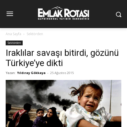
Ana Sayfa
Sektörden
Sektörden
Iraklılar savaşı bitirdi, gözünü
Türkiye’ye dikti
Yazan:
Yıldıray Gökkaya
-
25 Ağustos 2015