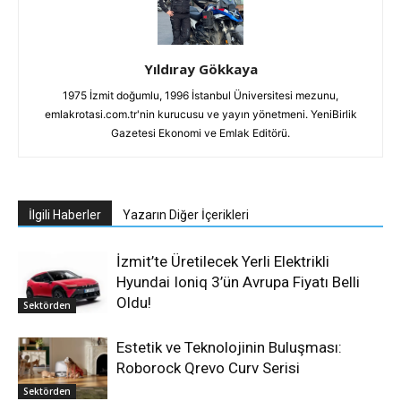
Yıldıray Gökkaya
1975 İzmit doğumlu, 1996 İstanbul Üniversitesi mezunu,
emlakrotasi.com.tr'nin kurucusu ve yayın yönetmeni. YeniBirlik
Gazetesi Ekonomi ve Emlak Editörü.
İlgili Haberler
Yazarın Diğer İçerikleri
İzmit’te Üretilecek Yerli Elektrikli
Hyundai Ioniq 3’ün Avrupa Fiyatı Belli
Oldu!
Sektörden
Estetik ve Teknolojinin Buluşması:
Roborock Qrevo Curv Serisi
Sektörden