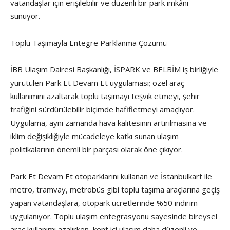
vatandaşlar için erişilebilir ve düzenli bir park imkânı
sunuyor.
Toplu Taşımayla Entegre Parklanma Çözümü
İBB Ulaşım Dairesi Başkanlığı, İSPARK ve BELBİM iş birliğiyle
yürütülen Park Et Devam Et uygulaması; özel araç
kullanımını azaltarak toplu taşımayı teşvik etmeyi, şehir
trafiğini sürdürülebilir biçimde hafifletmeyi amaçlıyor.
Uygulama, aynı zamanda hava kalitesinin artırılmasına ve
iklim değişikliğiyle mücadeleye katkı sunan ulaşım
politikalarının önemli bir parçası olarak öne çıkıyor.
Park Et Devam Et otoparklarını kullanan ve İstanbulkart ile
metro, tramvay, metrobüs gibi toplu taşıma araçlarına geçiş
yapan vatandaşlara, otopark ücretlerinde %50 indirim
uygulanıyor. Toplu ulaşım entegrasyonu sayesinde bireysel
araç kullanımı azalırken, kent içi ulaşım daha düzenli ve