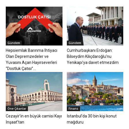
Gündem
Gündem
Hepsiemlak Barınma İhtiyacı
Cumhurbaşkanı Erdoğan:
Olan Depremzedeler ve
Bilseydim Kılıçdaroğlu’nu
Yuvasını Açan Hayırseverleri
Yenikapı’ya davet etmezdim
“Dostluk Çatısı”...
Öne Çıkanlar
Finans
Cezayir’in en büyük camisi Kayı
İstanbul’da 30 bin kişi konut
İnşaat’tan
mağduru