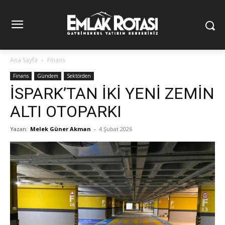
Ana Sayfa
Finans
Finans
Gündem
Sektörden
İSPARK’TAN İKİ YENİ ZEMİN
ALTI OTOPARKI
Yazan:
Melek Güner Akman
-
4 Şubat 2026