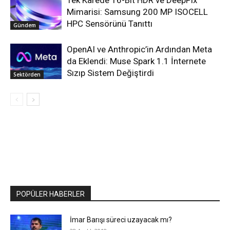
Tek Karede 16-Bit HDR ve DeepPix
Mimarisi: Samsung 200 MP ISOCELL
HPC Sensörünü Tanıttı
Gündem
OpenAI ve Anthropic’in Ardından Meta
da Eklendi: Muse Spark 1.1 İnternete
Sızıp Sistem Değiştirdi
Sektörden
POPÜLER HABERLER
İmar Barışı süreci uzayacak mı?