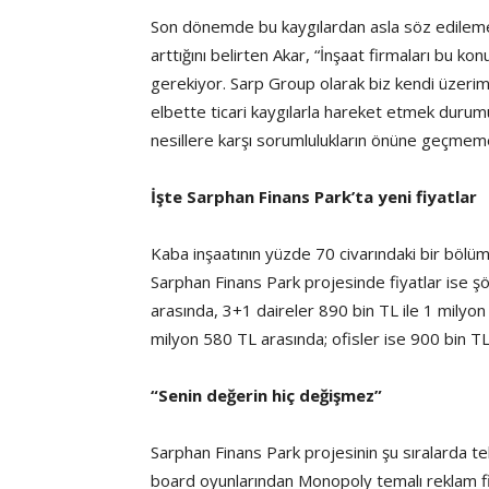
Son dönemde bu kaygılardan asla söz edilemeye
arttığını belirten Akar, “İnşaat firmaları bu ko
gerekiyor. Sarp Group olarak biz kendi üzeri
elbette ticari kaygılarla hareket etmek durum
nesillere karşı sorumlulukların önüne geçmemeli
İşte Sarphan Finans Park’ta yeni fiyatlar
Kaba inşaatının yüzde 70 civarındaki bir bölü
Sarphan Finans Park projesinde fiyatlar ise şö
arasında, 3+1 daireler 890 bin TL ile 1 milyon
milyon 580 TL arasında; ofisler ise 900 bin TL
“Senin değerin hiç değişmez”
Sarphan Finans Park projesinin şu sıralarda t
board oyunlarından Monopoly temalı reklam fi