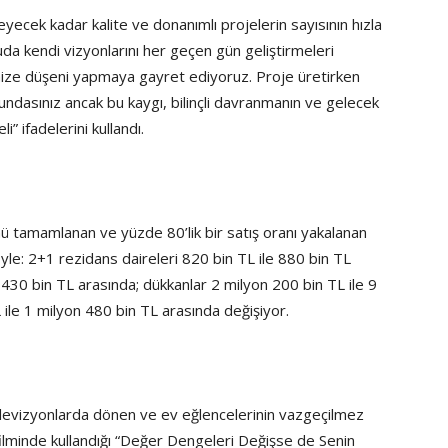
cek kadar kalite ve donanımlı projelerin sayısının hızla
nuda kendi vizyonlarını her geçen gün geliştirmeleri
mize düşeni yapmaya gayret ediyoruz. Proje üretirken
undasınız ancak bu kaygı, bilinçli davranmanın ve gelecek
” ifadelerini kullandı.
mü tamamlanan ve yüzde 80’lik bir satış oranı yakalanan
yle: 2+1 rezidans daireleri 820 bin TL ile 880 bin TL
 430 bin TL arasında; dükkanlar 2 milyon 200 bin TL ile 9
 ile 1 milyon 480 bin TL arasında değişiyor.
elevizyonlarda dönen ve ev eğlencelerinin vazgeçilmez
lminde kullandığı “Değer Dengeleri Değişse de Senin