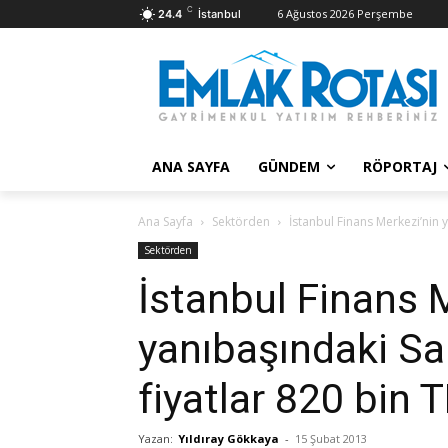
C
6 Ağustos 2026 Perşembe
24.4
İstanbul
ANA SAYFA
GÜNDEM
RÖPORTAJ
Ana Sayfa
Sektörden
İstanbul Finans Merkezi’nin 
Sektörden
İstanbul Finans 
yanıbaşındaki Sa
fiyatlar 820 bin 
Yazan:
Yıldıray Gökkaya
-
15 Şubat 2013