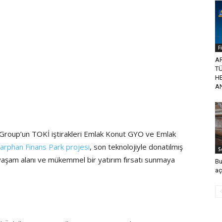
F
A
TÜ
H
A
 Group’un TOKİ iştirakleri Emlak Konut GYO ve Emlak
arphan Finans Park projesi
, son teknolojiyle donatılmış
S
ir yaşam alanı ve mükemmel bir yatırım fırsatı sunmaya
Bu
aç