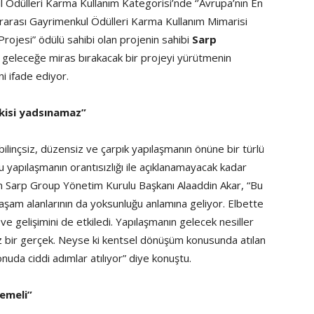
Ödülleri Karma Kullanım Kategorisi’nde ‘’Avrupa’nın En
alararası Gayrimenkul Ödülleri Karma Kullanım Mimarisi
rojesi” ödülü sahibi olan projenin sahibi
Sarp
 geleceğe miras bırakacak bir projeyi yürütmenin
i ifade ediyor.
tkisi yadsınamaz”
inçsiz, düzensiz ve çarpık yapılaşmanın önüne bir türlü
 yapılaşmanın orantısızlığı ile açıklanamayacak kadar
n Sarp Group Yönetim Kurulu Başkanı Alaaddin Akar, “Bu
aşam alanlarının da yoksunluğu anlamına geliyor. Elbette
 ve gelişimini de etkiledi. Yapılaşmanın gelecek nesiller
z bir gerçek. Neyse ki kentsel dönüşüm konusunda atılan
nuda ciddi adımlar atılıyor” diye konuştu.
emeli”