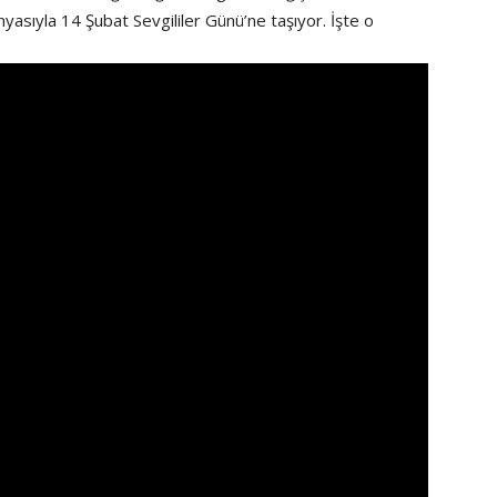
sıyla 14 Şubat Sevgililer Günü’ne taşıyor. İşte o