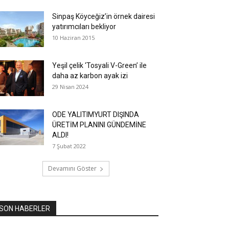
Sinpaş Köyceğiz’in örnek dairesi
yatırımcıları bekliyor
10 Haziran 2015
Yeşil çelik ‘Tosyali V-Green’ ile
daha az karbon ayak izi
29 Nisan 2024
ODE YALITIMYURT DIŞINDA
ÜRETİM PLANINI GÜNDEMİNE
ALDI!
7 Şubat 2022
Devamını Göster
SON HABERLER