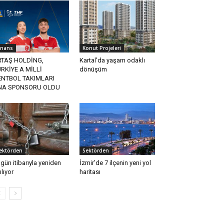
inans
Konut Projeleri
RTAŞ HOLDİNG,
Kartal’da yaşam odaklı
RKİYE A MİLLİ
dönüşüm
ENTBOL TAKIMLARI
NA SPONSORU OLDU
ektörden
Sektörden
gün itibarıyla yeniden
İzmir’de 7 ilçenin yeni yol
ılıyor
haritası