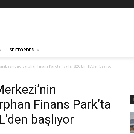
SEKTÖRDEN
yanıbaşındaki Sarphan Finans Park’ta fiyatlar 820 bin TL’den başlıyor
Merkezi’nin
rphan Finans Park’ta
TL’den başlıyor