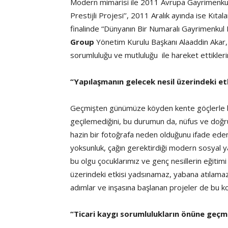
Modern mimarisi ile 2011 Avrupa Gayrimenkul 
Prestijli Projesi’’, 2011 Aralık ayında ise Kıt
finalinde “Dünyanın Bir Numaralı Gayrimenkul P
Group
Yönetim Kurulu Başkanı Alaaddin Akar,
sorumluluğu ve mutluluğu ile hareket ettiklerin
“Yapılaşmanın gelecek nesil üzerindeki e
Geçmişten günümüze köyden kente göçlerle bil
geçilemediğini, bu durumun da, nüfus ve doğru
hazin bir fotoğrafa neden olduğunu ifade ede
yoksunluk, çağın gerektirdiği modern sosyal y
bu olgu çocuklarımız ve genç nesillerin eğitimi
üzerindeki etkisi yadsınamaz, yabana atılama
adımlar ve inşasına başlanan projeler de bu ko
“Ticari kaygı sorumlulukların önüne geçm