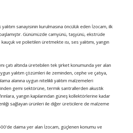
k yalıtım sanayisinin kurulmasına öncülük eden İzocam, ilk
ne başlamıştır. Günümüzde camyünü, taşyünü, ekstrüde
 kauçuk ve polietilen üretmekte ısı, ses yalıtımı, yangın
nı çatı altında üretebilen tek şirket konumunda yer alan
uygun yalıtım çözümleri ile zeminden, cephe ve çatıya,
ma alanına uygun nitelikli yalıtım malzemeleri
erinden gemi sektörüne, termik santrallerden akustik
ırınlara, yangın kapılarından güneş kollektörlerine kadar
enliği sağlayan ürünleri ile diğer üreticilere de malzeme
k 500’de daima yer alan İzocam, güçlenen konumu ve