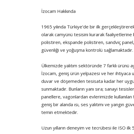
İzocam Hakkında
1965 yılında Türkiye’de bir ilk gerçekleştirere
olarak camyünü tesisini kurarak faaliyetleri
polistiren, ekspande polistiren, sandviç panel,
güvenliği ve yoğuşma kontrolü sağlamaktadır.
Ülkemizde yalıtım sektöründe 7 farklı ürünü ay
İzocam, geniş ürün yelpazesi ve her ihtiyaca 
duvar ve döşemeden tesisata kadar her uygula
sunmaktadır. Bunların yanı sıra; sanayi tesisl
panellere, vagonlardan evlerimizde kullanılan f
geniş bir alanda ısı, ses yalıtımı ve yangın güv
temin etmektedir.
Uzun yılların deneyim ve tecrübesi ile ISO il