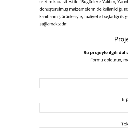
üretim kapasitesi ile “Bugünlere Yalıtım, Yarı
dönüştürülmüş malzemelerin de kullanıldığı, i
kanıtlanmış ürünleriyle, faaliyete başladığı il
sağlamaktadır.
Proj
Bu projeyle ilgili dah
Formu doldurun, mes
E-p
Tel