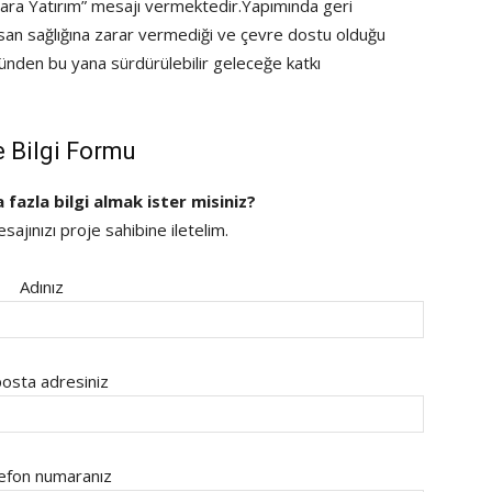
nlara Yatırım” mesajı vermektedir.Yapımında geri
nsan sağlığına zarar vermediği ve çevre dostu olduğu
k günden bu yana sürdürülebilir geleceğe katkı
e Bilgi Formu
a fazla bilgi almak ister misiniz?
ajınızı proje sahibine iletelim.
Adınız
osta adresiniz
efon numaranız