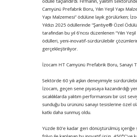
ödülle taçlandırdı. Firmanın, yalıtım sektörün
Camyünü Prefabrik Boru, Yılın Yeşil Yapı Malze
Yapı Malzemesi” ödülüne layık görülürken; İz
Yıldızı 2025 ödüllerinde “Şantiye® Özel Ödülü”
tarafından bu yıl 6’ncısı düzenlenen “Yılın Yeşi
ödülleri, yeni-inovatif-sürdürülebilir çözümle
gerçekleştiriliyor.
İzocam HT Camyünü Prefabrik Boru, Sanayi Tesi
Sektörde 60 yılı aşkın deneyimiyle sürdürülebil
İzocam, geçen sene piyasaya kazandırdığı ye
sıcaklıklarda yalıtım performansını bir üst se
sunduğu bu ürününü sanayi tesislerine özel ola
katkı daha sunmuş oldu.
Yüzde 80’e kadar geri dönüştürülmüş içeriğe
folyo ile kaplanan bu inovatif ürün, 450°C’ye kad