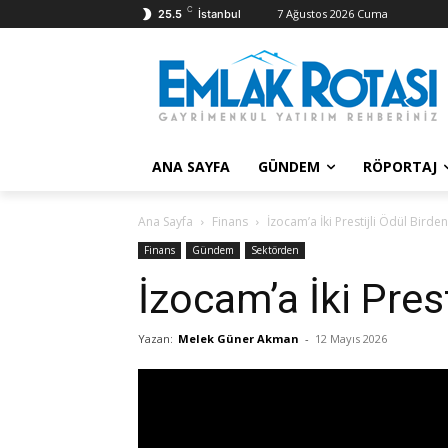
C
7 Ağustos 2026 Cuma
25.5
İstanbul
ANA SAYFA
GÜNDEM
RÖPORTAJ
Ana Sayfa
Finans
İzocam’a İki Prestijli Ödül Birden
Finans
Gündem
Sektörden
İzocam’a İki Prest
Yazan:
Melek Güner Akman
-
12 Mayıs 2026