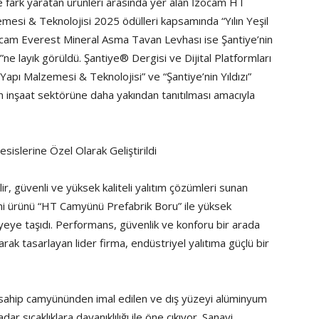
de fark yaratan ürünleri arasında yer alan İzocam HT
mesi & Teknolojisi 2025 ödülleri kapsamında “Yılın Yeşil
ocam Everest Mineral Asma Tavan Levhası ise Şantiye’nin
ne layık görüldü. Şantiye® Dergisi ve Dijital Platformları
l Yapı Malzemesi & Teknolojisi” ve “Şantiye’nin Yıldızı”
rin inşaat sektörüne daha yakından tanıtılması amacıyla
slerine Özel Olarak Geliştirildi
ir, güvenli ve yüksek kaliteli yalıtım çözümleri sunan
ni ürünü “HT Camyünü Prefabrik Boru” ile yüksek
viyeye taşıdı. Performans, güvenlik ve konforu bir arada
rak tasarlayan lider firma, endüstriyel yalıtıma güçlü bir
 sahip camyününden imal edilen ve dış yüzeyi alüminyum
ar sıcaklıklara dayanıklılığı ile öne çıkıyor. Sanayi