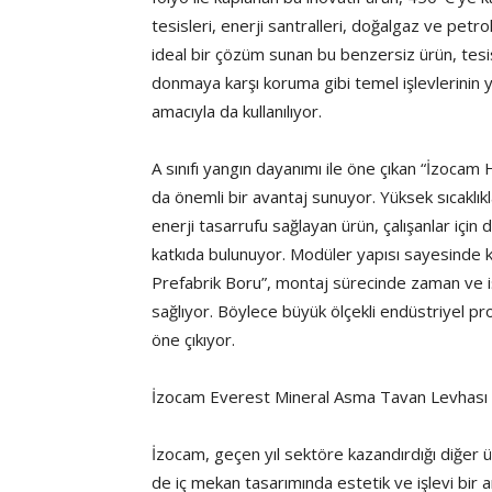
tesisleri, enerji santralleri, doğalgaz ve petro
ideal bir çözüm sunan bu benzersiz ürün, tesis
donmaya karşı koruma gibi temel işlevlerinin ya
amacıyla da kullanılıyor.
A sınıfı yangın dayanımı ile öne çıkan “İzoca
da önemli bir avantaj sunuyor. Yüksek sıcaklıkl
enerji tasarrufu sağlayan ürün, çalışanlar için
katkıda bulunuyor. Modüler yapısı sayesinde
Prefabrik Boru”, montaj sürecinde zaman ve i
sağlıyor. Böylece büyük ölçekli endüstriyel p
öne çıkıyor.
İzocam Everest Mineral Asma Tavan Levhası il
İzocam, geçen yıl sektöre kazandırdığı diğer
de iç mekan tasarımında estetik ve işlevi bir 