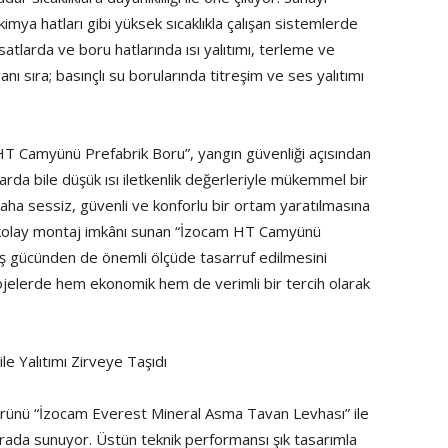
kimya hatları gibi yüksek sıcaklıkla çalışan sistemlerde
atlarda ve boru hatlarında ısı yalıtımı, terleme ve
nı sıra; basınçlı su borularında titreşim ve ses yalıtımı
m HT Camyünü Prefabrik Boru”, yangın güvenliği açısından
arda bile düşük ısı iletkenlik değerleriyle mükemmel bir
 daha sessiz, güvenli ve konforlu bir ortam yaratılmasına
 kolay montaj imkânı sunan “İzocam HT Camyünü
ş gücünden de önemli ölçüde tasarruf edilmesini
rojelerde hem ekonomik hem de verimli bir tercih olarak
e Yalıtımı Zirveye Taşıdı
 ürünü “İzocam Everest Mineral Asma Tavan Levhası” ile
arada sunuyor. Üstün teknik performansı şık tasarımla