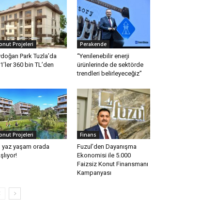
onut Projeleri
Perakende
doğan Park Tuzla’da
“Yenilenebilir enerji
1’ler 360 bin TL’den
ürünlerinde de sektörde
trendleri belirleyeceğiz”
onut Projeleri
Finans
 yaz yaşam orada
Fuzul’den Dayanışma
şlıyor!
Ekonomisi ile 5.000
Faizsiz Konut Finansmanı
Kampanyası