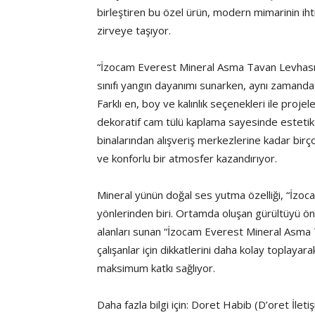
birleştiren bu özel ürün, modern mimarinin iht
zirveye taşıyor.
“İzocam Everest Mineral Asma Tavan Levhası”
sınıfı yangın dayanımı sunarken, aynı zamanda 
Farklı en, boy ve kalınlık seçenekleri ile proje
dekoratif cam tülü kaplama sayesinde estetik b
binalarından alışveriş merkezlerine kadar birço
ve konforlu bir atmosfer kazandırıyor.
Mineral yünün doğal ses yutma özelliği, “İzo
yönlerinden biri. Ortamda oluşan gürültüyü ön
alanları sunan “İzocam Everest Mineral Asma 
çalışanlar için dikkatlerini daha kolay toplayar
maksimum katkı sağlıyor.
Daha fazla bilgi için: Doret Habib (D’oret İleti