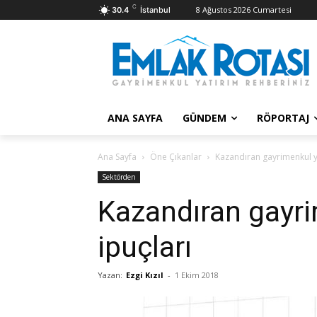
C
8 Ağustos 2026 Cumartesi
30.4
İstanbul
ANA SAYFA
GÜNDEM
RÖPORTAJ
Ana Sayfa
Öne Çıkanlar
Kazandıran gayrimenkul yat
Sektörden
Kazandıran gayrim
ipuçları
Yazan:
Ezgi Kızıl
-
1 Ekim 2018