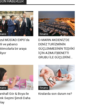
SON HABERLER
inans
Finans
zul MÜSİAD EXPO’da
D-MARIN AKDENİZ’DE
rli ve yabancı
DENİZ TURİZMİNİN
tılımcılarla bir araya
GÜÇLENMESİNİN TEŞVİKİ
liyor
İÇİN AZIMUT|BENETTI
GRUBU İLE GÜÇLERİNİ...
inans
Finans
rshall Gör & Boya ile
Kiralarda son durum ne?
nk Seçimi Şimdi Daha
lay