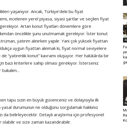
ikleri yaşanıyor. Ancak, Türkiye’deki bu fiyat
nemi, incelenen yerel piyasa, siyasi şartlar ve seçilen fiyat
gerekiyor. Artan konut fiyatları dönemlere göre
akımdan öncelikle şunu unutmamak gerekiyor: İster konut
rüman, yatırım alınırken yapılır. Yani çok yüksek fiyattan
F
Fu
ldukça uygun fiyattan alınmalı ki, fiyat normal seviyelere
ye
e de “yatırımlık konut” kavramı oluşuyor. Her halükârda bir
ka
çin bazı kriterlere sahip olması gerekiyor. İsterseniz
ge
ir bakalım…
rken tapu sizin en büyük güvenceniz ve dolayısıyla ilk
F
in yasal durumunun ne olduğunu sorgulamak hakkınız
Ma
nızı da belirleyecektir. Detaylı araştırma için profesyonel
Re
Ko
 olabilir ve size zaman kazandırabilir.