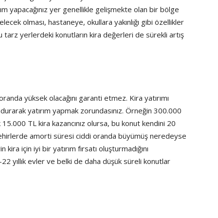
ım yapacağınız yer genellikle gelişmekte olan bir bölge
ecek olması, hastaneye, okullara yakınlığı gibi özellikler
u tarz yerlerdeki konutların kira değerleri de sürekli artış
 oranda yüksek olacağını garanti etmez. Kira yatırımı
ndurarak yatırım yapmak zorundasınız. Örneğin 300.000
lık 15.000 TL kira kazancınız olursa, bu konut kendini 20
şehirlerde amorti süresi ciddi oranda büyümüş neredeyse
kira için iyi bir yatırım fırsatı oluşturmadığını
0-22 yıllık evler ve belki de daha düşük süreli konutlar