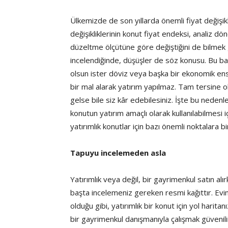
Ülkemizde de son yıllarda önemli fiyat değişikl
değişikliklerinin konut fiyat endeksi, analiz dö
düzeltme ölçütüne göre değiştiğini de bilmek 
incelendiğinde, düşüşler de söz konusu. Bu b
olsun ister döviz veya başka bir ekonomik enst
bir mal alarak yatırım yapılmaz. Tam tersine o
gelse bile siz kâr edebilesiniz. İşte bu nedenl
konutun yatırım amaçlı olarak kullanılabilmesi i
yatırımlık konutlar için bazı önemli noktalara b
Tapuyu incelemeden asla
Yatırımlık veya değil, bir gayrimenkul satın alı
başta incelemeniz gereken resmi kağıttır. Ev
olduğu gibi, yatırımlık bir konut için yol harita
bir gayrimenkul danışmanıyla çalışmak güvenilir