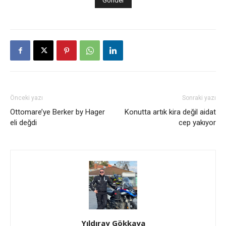
Önceki yazı
Sonraki yazı
Ottomare’ye Berker by Hager
Konutta artık kira değil aidat
eli değdi
cep yakıyor
Yıldıray Gökkaya