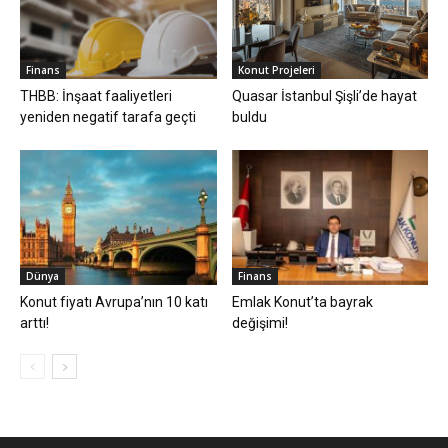
Finans
Konut Projeleri
THBB: İnşaat faaliyetleri
Quasar İstanbul Şişli’de hayat
yeniden negatif tarafa geçti
buldu
Dünya
Finans
Konut fiyatı Avrupa’nın 10 katı
Emlak Konut’ta bayrak
arttı!
değişimi!