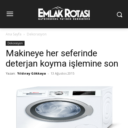
Ana Sayfa
Dekorasyon
Dekorasyon
Makineye her seferinde
deterjan koyma işlemine son
Yazan:
Yıldıray Gökkaya
-
13 Ağustos 2015