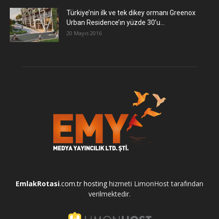
Türkiye’nin ilk ve tek dikey ormanı Greenox
Urban Residence’ın yüzde 30’u...
20 Mayıs 2016
EmlakRotasi
.com.tr
hosting
hizmeti LimonHost tarafından
verilmektedir.