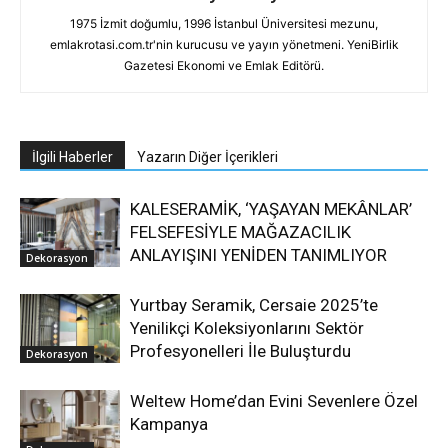
1975 İzmit doğumlu, 1996 İstanbul Üniversitesi mezunu,
emlakrotasi.com.tr'nin kurucusu ve yayın yönetmeni. YeniBirlik
Gazetesi Ekonomi ve Emlak Editörü.
İlgili Haberler
Yazarın Diğer İçerikleri
KALESERAMİK, ‘YAŞAYAN MEKÂNLAR’
FELSEFESİYLE MAĞAZACILIK
ANLAYIŞINI YENİDEN TANIMLIYOR
Dekorasyon
Yurtbay Seramik, Cersaie 2025’te
Yenilikçi Koleksiyonlarını Sektör
Profesyonelleri İle Buluşturdu
Dekorasyon
Weltew Home’dan Evini Sevenlere Özel
Kampanya