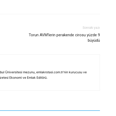
Sonraki yazı
Torun AVM’lerin perakende cirosu yüzde 9
büyüdü
bul Üniversitesi mezunu, emlakrotasi.com.tr'nin kurucusu ve
azetesi Ekonomi ve Emlak Editörü.