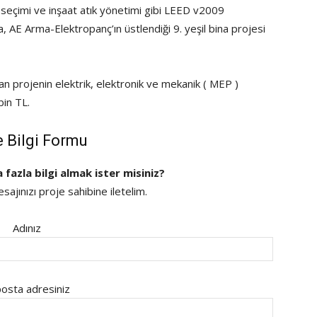
 seçimi ve inşaat atık yönetimi gibi LEED v2009
na, AE Arma-Elektropanç’ın üstlendiği 9. yeşil bina projesi
an projenin elektrik, elektronik ve mekanik ( MEP )
bin TL.
e Bilgi Formu
a fazla bilgi almak ister misiniz?
ajınızı proje sahibine iletelim.
Adınız
osta adresiniz