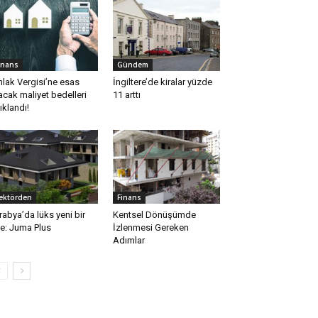
inans
Gündem
lak Vergisi’ne esas
İngiltere’de kiralar yüzde
acak maliyet bedelleri
11 arttı
ıklandı!
ektörden
Finans
rabya’da lüks yeni bir
Kentsel Dönüşümde
te: Juma Plus
İzlenmesi Gereken
Adımlar