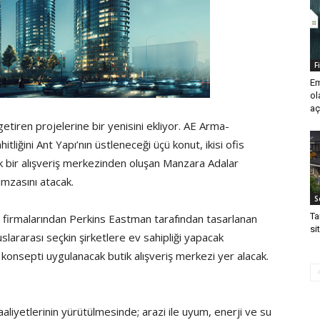
F
Em
ol
aç
tiren projelerine bir yenisini ekliyor. AE Arma-
itliğini Ant Yapı’nın üstleneceği üçü konut, ikisi ofis
k bir alışveriş merkezinden oluşan Manzara Adalar
imzasını atacak.
S
Ta
 firmalarından Perkins Eastman tarafından tasarlanan
si
slararası seçkin şirketlere ev sahipliği yapacak
ğı konsepti uygulanacak butik alışveriş merkezi yer alacak.
aliyetlerinin yürütülmesinde; arazi ile uyum, enerji ve su