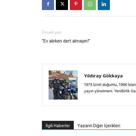
Önceki yazı
“Ev alırken dert almayın!”
Yıldıray Gökkaya
1975 İzmit doğumlu, 1996 İstan
yayın yönetmeni. YeniBirlik G
İlgili Haberler
Yazarın Diğer İçerikleri