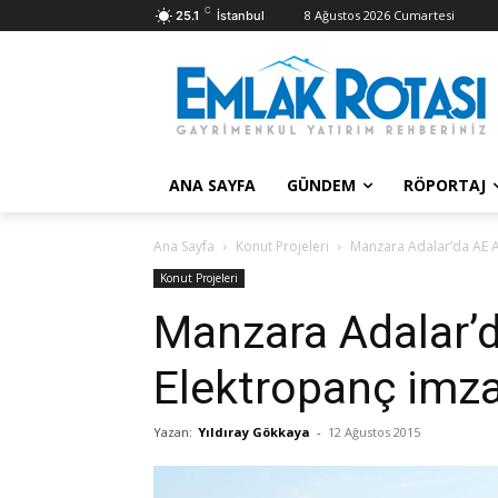
C
8 Ağustos 2026 Cumartesi
25.1
İstanbul
ANA SAYFA
GÜNDEM
RÖPORTAJ
Ana Sayfa
Konut Projeleri
Manzara Adalar’da AE 
Konut Projeleri
Manzara Adalar’
Elektropanç imza
Yazan:
Yıldıray Gökkaya
-
12 Ağustos 2015