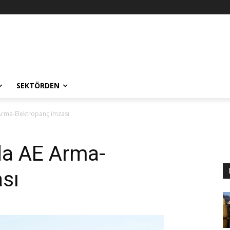
SEKTÖRDEN
Arma-Elektropanç imzası
da AE Arma-
sı