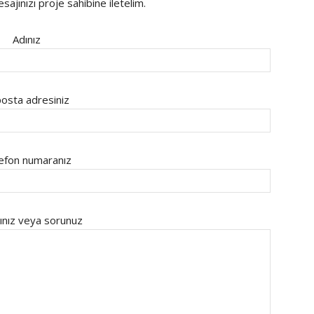
ajınızı proje sahibine iletelim.
Adınız
osta adresiniz
efon numaranız
ınız veya sorunuz