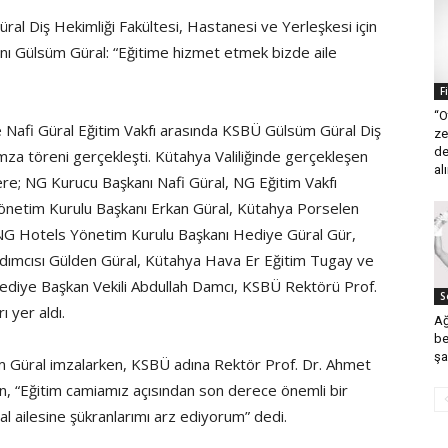
üral Diş Hekimliği Fakültesi, Hastanesi ve Yerleşkesi için
nı Gülsüm Güral: “Eğitime hizmet etmek bizde aile
F
“O
le Nafi Güral Eğitim Vakfı arasında KSBÜ Gülsüm Güral Diş
ze
de
mza töreni gerçekleşti. Kütahya Valiliğinde gerçekleşen
al
re; NG Kurucu Başkanı Nafi Güral, NG Eğitim Vakfı
netim Kurulu Başkanı Erkan Güral, Kütahya Porselen
NG Hotels Yönetim Kurulu Başkanı Hediye Güral Gür,
ımcısı Gülden Güral, Kütahya Hava Er Eğitim Tugay ve
diye Başkan Vekili Abdullah Damcı, KSBÜ Rektörü Prof.
S
 yer aldı.
Ağ
be
şa
üm Güral imzalarken, KSBÜ adına Rektör Prof. Dr. Ahmet
n, “Eğitim camiamız açısından son derece önemli bir
l ailesine şükranlarımı arz ediyorum” dedi.