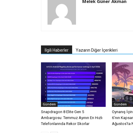
Melek Güner Akman
İlgili Haberler
Yazarın Diğer İçerikleri
Gündem
Gündem
Snapdragon 8 Elite Gen 5
Oynanış İçi
Ambargosu: Temmuz Ayının En Hızlı
6’nın Kapsa
Telefonlarında Rekor Skorlar
Ağustos’ta Ne