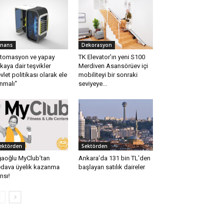
inans
Dekorasyon
tomasyon ve yapay
TK Elevator’ın yeni S100
kaya dair teşvikler
Merdiven Asansörüev içi
vlet politikası olarak ele
mobiliteyi bir sonraki
ınmalı”
seviyeye...
ektörden
Sektörden
aoğlu MyClub’tan
Ankara’da 131 bin TL’den
dava üyelik kazanma
başlayan satılık daireler
nsı!