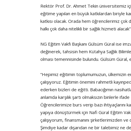
Rektör Prof. Dr. Ahmet Tekin üniversitemiz iç
eğitime yapılan en büyük katkılardan biriyle k
katkısı olacak. Orada hem öğrencilerimiz çok 
halkı çok daha nitelikli bir sağlık hizmeti alaca
NG Eğitim Vakfı Başkanı Gülsüm Güral ise imz
değinerek, tahsisin hem Kütahya Sağlık Bilimler
olması temennisinde bulundu. Gülsüm Güral, eğ
“Hepimiz eğitimin toplumumuzun, ülkemizin e
çalışıyoruz. Eğitimin önemini rahmetli kayınp
ederken bizleri de eğitti. Babacığımın nasihatla
anlamda karşılık şartı olmaksızın binlerle ifa
Öğrencilerimize burs verip bazı ihtiyaçlarını k
yapıya dönüştürmek için Nafi Güral Eğitim Vakf
çalışıyorum, finansmanını şirketlerimizden ve de
Şimdiye kadar dışarıdan ne bir talebimiz ne d