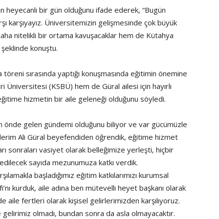
in heyecanlı bir gün olduğunu ifade ederek, “Bugün
arşı karşıyayız. Üniversitemizin gelişmesinde çok büyük
daha nitelikli bir ortama kavuşacaklar hem de Kütahya
k” şeklinde konuştu.
a töreni sırasında yaptığı konuşmasında eğitimin önemine
i Üniversitesi (KSBÜ) hem de Güral ailesi için hayırlı
itime hizmetin bir aile geleneği olduğunu söyledi.
n önde gelen gündemi olduğunu biliyor ve var gücümüzle
ederim Ali Güral beyefendiden öğrendik, eğitime hizmet
rı sonraları vasiyet olarak belleğimize yerleşti, hiçbir
de edilecek sayıda mezunumuza katkı verdik.
arşılamakla başladığımız eğitim katkılarımızı kurumsal
ı’nı kurduk, aile adına ben mütevelli heyet başkanı olarak
 aile fertleri olarak kişisel gelirlerimizden karşılıyoruz.
e gelirimiz olmadı, bundan sonra da asla olmayacaktır.