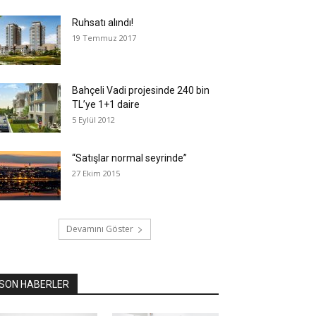
Ruhsatı alındı!
19 Temmuz 2017
Bahçeli Vadi projesinde 240 bin
TL’ye 1+1 daire
5 Eylül 2012
“Satışlar normal seyrinde”
27 Ekim 2015
Devamını Göster
SON HABERLER