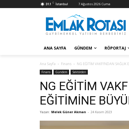
C
7 Ağustos 2026 Cuma
31.1
İstanbul
ANA SAYFA
GÜNDEM
RÖPORTAJ
Ana Sayfa
Finans
NG EĞİTİM VAKFI’NDAN SAĞLIK 
Finans
Gündem
Sektörden
NG EĞİTİM VAKF
EĞİTİMİNE BÜYÜ
Yazan:
Melek Güner Akman
-
24 Kasım 2023