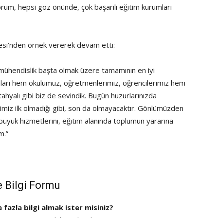
rum, hepsi göz önünde, çok başarılı eğitim kurumları
esi’nden örnek vererek devam etti:
mühendislik başta olmak üzere tamamının en iyi
maları hem okulumuz, öğretmenlerimiz, öğrencilerimiz hem
tahyalı gibi biz de sevindik. Bugün huzurlarınızda
miz ilk olmadığı gibi, son da olmayacaktır. Gönlümüzden
büyük hizmetlerini, eğitim alanında toplumun yararına
m.”
e Bilgi Formu
a fazla bilgi almak ister misiniz?