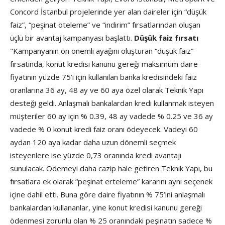
Concord İstanbul projelerinde yer alan daireler için “düşük
faiz”, “peşinat öteleme” ve “indirim” fırsatlarından oluşan
üçlü bir avantaj kampanyası başlattı.
Düşük faiz fırsatı
"Kampanyanın ön önemli ayağını oluşturan “düşük faiz”
fırsatında, konut kredisi kanunu gereği maksimum daire
fiyatının yüzde 75’i için kullanılan banka kredisindeki faiz
oranlarına 36 ay, 48 ay ve 60 aya özel olarak Teknik Yapı
desteği geldi. Anlaşmalı bankalardan kredi kullanmak isteyen
müşteriler 60 ay için % 0.39, 48 ay vadede % 0.25 ve 36 ay
vadede % 0 konut kredi faiz oranı ödeyecek. Vadeyi 60
aydan 120 aya kadar daha uzun dönemli seçmek
isteyenlere ise yüzde 0,73 oranında kredi avantajı
sunulacak. Ödemeyi daha cazip hale getiren Teknik Yapı, bu
fırsatlara ek olarak “peşinat erteleme” kararını aynı seçenek
içine dahil etti. Buna göre daire fiyatının % 75’ini anlaşmalı
bankalardan kullananlar, yine konut kredisi kanunu gereği
ödenmesi zorunlu olan % 25 oranındaki peşinatın sadece %