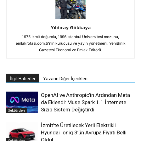
Yıldıray Gökkaya
1975 İzmit doğumlu, 1996 İstanbul Üniversitesi mezunu,
emlakrotasi.com.tr'nin kurucusu ve yayın yönetmeni. YeniBirlik
Gazetesi Ekonomi ve Emlak Editörü.
İlgili Haberler
Yazarın Diğer İçerikleri
OpenAI ve Anthropic’in Ardından Meta
da Eklendi: Muse Spark 1.1 İnternete
Sızıp Sistem Değiştirdi
Sektörden
İzmit’te Üretilecek Yerli Elektrikli
Hyundai Ioniq 3’ün Avrupa Fiyatı Belli
Oldu!
Sektörden