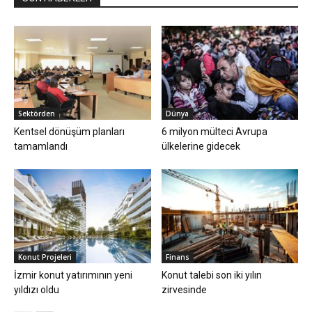
Sektörden
Dünya
Kentsel dönüşüm planları
6 milyon mülteci Avrupa
tamamlandı
ülkelerine gidecek
Konut Projeleri
Finans
İzmir konut yatırımının yeni
Konut talebi son iki yılın
yıldızı oldu
zirvesinde