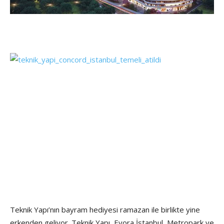
Teknik Yapı’nın bayram hediyesi ramazan ile birlikte yine
erkenden geliyor. Teknik Yapı, Evora İstanbul, Metropark ve