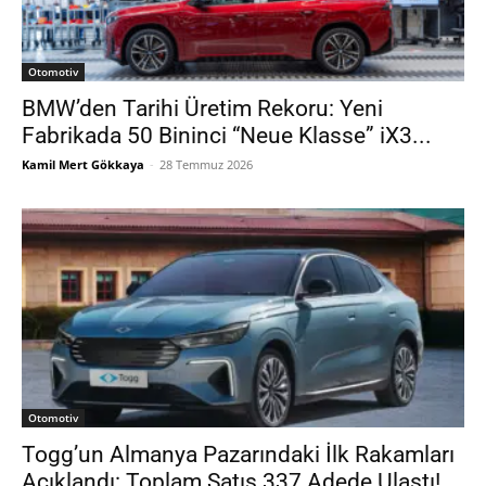
Otomotiv
BMW’den Tarihi Üretim Rekoru: Yeni
Fabrikada 50 Bininci “Neue Klasse” iX3...
Kamil Mert Gökkaya
-
28 Temmuz 2026
Otomotiv
Togg’un Almanya Pazarındaki İlk Rakamları
Açıklandı: Toplam Satış 337 Adede Ulaştı!