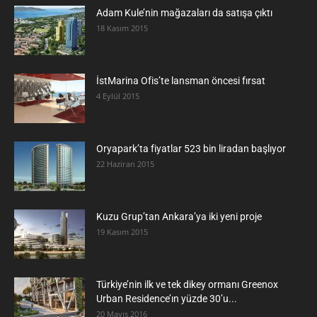
Adam Kule’nin mağazaları da satışa çıktı
18 Kasım 2015
İstMarina Ofis’te lansman öncesi fırsat
4 Eylül 2015
Oryapark’ta fiyatlar 523 bin liradan başlıyor
22 Haziran 2015
​Kuzu Grup’tan Ankara’ya iki yeni proje
19 Kasım 2015
Türkiye’nin ilk ve tek dikey ormanı Greenox
Urban Residence’ın yüzde 30’u...
20 Mayıs 2016