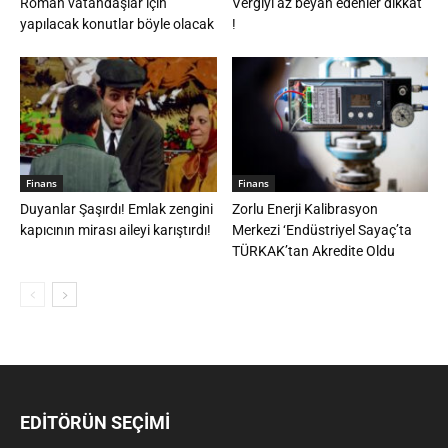
Roman vatandaşlar için
Vergiyi az beyan edenler dikkat
yapılacak konutlar böyle olacak
!
Finans
Finans
Duyanlar Şaşırdı! Emlak zengini
Zorlu Enerji Kalibrasyon
kapıcının mirası aileyi karıştırdı!
Merkezi ‘Endüstriyel Sayaç’ta
TÜRKAK’tan Akredite Oldu
EDİTÖRÜN SEÇİMİ