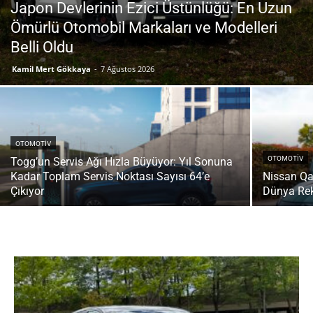
Japon Devlerinin Ezici Üstünlüğü: En Uzun
Ömürlü Otomobil Markaları ve Modelleri
Belli Oldu
Kamil Mert Gökkaya
-
7 Ağustos 2026
OTOMOTIV
OTOMOTIV
Togg’un Servis Ağı Hızla Büyüyor: Yıl Sonuna
Kadar Toplam Servis Noktası Sayısı 64’e
Nissan Q
Çıkıyor
Dünya Rek