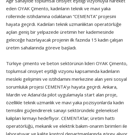
Ağır sanayide toplumsal cinsiyet eşitliği vizyonuyla hareket
eden OYAK Çimento, kadınların teknik ve mavi yaka
rollerinde istihdamına odaklanan “CEMENTA” projesini
hayata geçirdi. Kadınları teknik uzmanlıktan operatörlüğe
açılan geniş bir yelpazede üretimin her kademesinde
geleceğe hazırlayacak projenin ilk fazında 15 kadın çalışan
üretim sahalarında göreve başladı.
Türkiye çimento ve beton sektörünün lideri OYAK Çimento,
toplumsal cinsiyet eşitliği vizyonu kapsamında kadınların
mesleki gelişimini ve istihdamını merkezine alan yeni sosyal
sorumluluk projesi CEMENTA’yı hayata geçirdi. Ankara,
Mardin ve Adana’da pilot uygulamayla start alan proje,
özellikle teknik uzmanlık ve mavi yaka pozisyonlarda kadın
temsilini güçlendirerek sanayi sektöründeki geleneksel
kalıpları kırmayı hedefliyor. CEMENTA’lar; üretim hattı
operatörlüğü, mekanik ve elektrik bakım-onarım birimleri ile
laboratuvar ve kalite kontrol departmanlarında görev alıyor.