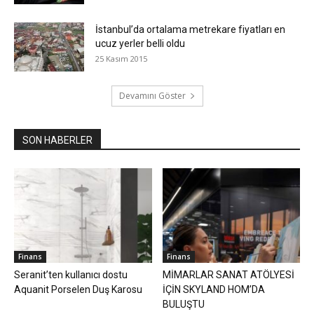
İstanbul’da ortalama metrekare fiyatları en
ucuz yerler belli oldu
25 Kasım 2015
Devamını Göster
SON HABERLER
Finans
Finans
Seranit’ten kullanıcı dostu
MİMARLAR SANAT ATÖLYESİ
Aquanit Porselen Duş Karosu
İÇİN SKYLAND HOM’DA
BULUŞTU