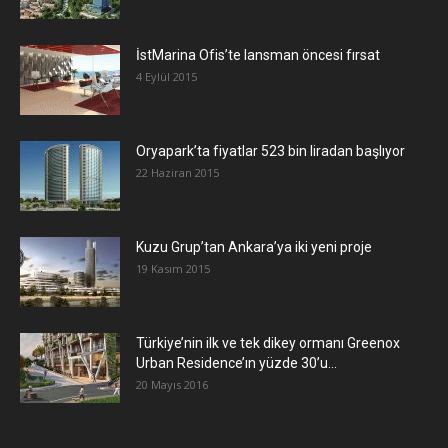
İstMarina Ofis’te lansman öncesi fırsat
4 Eylül 2015
Oryapark’ta fiyatlar 523 bin liradan başlıyor
22 Haziran 2015
​Kuzu Grup’tan Ankara’ya iki yeni proje
19 Kasım 2015
Türkiye’nin ilk ve tek dikey ormanı Greenox
Urban Residence’ın yüzde 30’u...
20 Mayıs 2016