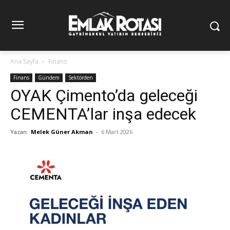
Ana Sayfa
Finans
Finans
Gündem
Sektörden
OYAK Çimento’da geleceği
CEMENTA’lar inşa edecek
Yazan:
Melek Güner Akman
-
6 Mart 2026