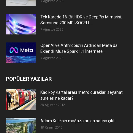
7 Ağustos 2026
Tek Karede 16-Bit HDR ve DeepPix Mimarisi:
Samsung 200 MP ISOCELL...
7 Ağustos 2026
OpenAI ve Anthropic’in Ardından Meta da
Eklendi: Muse Spark 1.1 İnternete...
7 Ağustos 2026
POPÜLER YAZILAR
Kadıköy Kartal arası metro durakları seyahat
süreleri ne kadar?
28 Ağustos 2012
Adam Kule’nin mağazaları da satışa çıktı
18 Kasım 2015