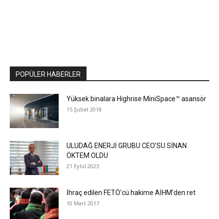
POPÜLER HABERLER
Yüksek binalara Highrise MiniSpace™ asansör
15 Şubat 2018
ULUDAĞ ENERJİ GRUBU CEO’SU SİNAN
ÖKTEM OLDU
21 Eylül 2023
İhraç edilen FETÖ’cü hakime AİHM’den ret
10 Mart 2017