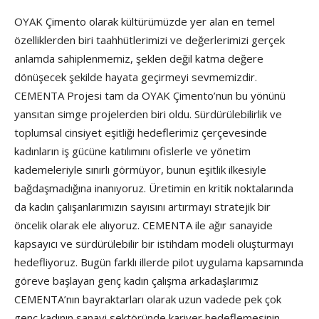
OYAK Çimento olarak kültürümüzde yer alan en temel
özelliklerden biri taahhütlerimizi ve değerlerimizi gerçek
anlamda sahiplenmemiz, şeklen değil katma değere
dönüşecek şekilde hayata geçirmeyi sevmemizdir.
CEMENTA Projesi tam da OYAK Çimento’nun bu yönünü
yansıtan simge projelerden biri oldu. Sürdürülebilirlik ve
toplumsal cinsiyet eşitliği hedeflerimiz çerçevesinde
kadınların iş gücüne katılımını ofislerle ve yönetim
kademeleriyle sınırlı görmüyor, bunun eşitlik ilkesiyle
bağdaşmadığına inanıyoruz. Üretimin en kritik noktalarında
da kadın çalışanlarımızın sayısını artırmayı stratejik bir
öncelik olarak ele alıyoruz. CEMENTA ile ağır sanayide
kapsayıcı ve sürdürülebilir bir istihdam modeli oluşturmayı
hedefliyoruz. Bugün farklı illerde pilot uygulama kapsamında
göreve başlayan genç kadın çalışma arkadaşlarımız
CEMENTA’nın bayraktarları olarak uzun vadede pek çok
genç kadının sanayi sektöründe kariyer hedeflemesinin