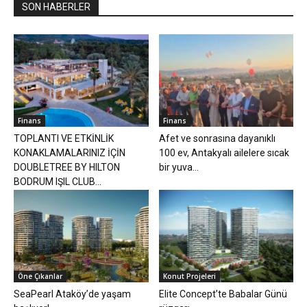
SON HABERLER
Finans
Finans
TOPLANTI VE ETKİNLİK
Afet ve sonrasına dayanıklı
KONAKLAMALARINIZ İÇİN
100 ev, Antakyalı ailelere sıcak
DOUBLETREE BY HILTON
bir yuva...
BODRUM IŞIL CLUB...
Öne Çıkanlar
Konut Projeleri
SeaPearl Ataköy’de yaşam
Elite Concept’te Babalar Günü