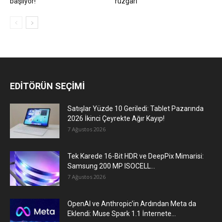
başlıyor!
rüzgarı
EDİTÖRÜN SEÇİMİ
Satışlar Yüzde 10 Geriledi: Tablet Pazarında
2026 İkinci Çeyrekte Ağır Kayıp!
7 Ağustos 2026
Tek Karede 16-Bit HDR ve DeepPix Mimarisi:
Samsung 200 MP ISOCELL...
7 Ağustos 2026
OpenAI ve Anthropic’in Ardından Meta da
Eklendi: Muse Spark 1.1 İnternete...