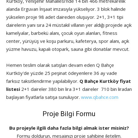
Kurtköy, Yenişehir Mahallesi’nde 14 bin 466 metrekarelik
alanda Erguvan İnşaat imzasıyla yükseliyor. 3 blok halinde
yükselen proje 98 adet daireden oluşuyor. 2+1, 3+1 tipi
dairelerin yanı sıra 24 müstakil villanın yer aldığı projede açık
kamelyalar, barbekü alanı, çocuk oyun alanları, fitness
center, yürüyüş ve koşu parkuru, kafeterya, spor alanı, açık
yüzme havuzu, kapalı otopark, sauna gibi donatılar mevcut.
Hemen teslim olarak satışları devam eden Q Bahçe
Kurtköy'de yüzde 25 peşinat ödeyenlere 36 ay vade
farksız taksitlendirme yapılabiliyor.
Q Bahçe Kurtköy fiyat
listesi
2+1 daireler 380 bin lira 3+1 daireler 710 bin liradan
başlayan fiyatlarla satışa sunuluyor.
www.qbahce.com
Proje Bilgi Formu
Bu projeyle ilgili daha fazla bilgi almak ister misiniz?
Formu doldurun, mesajınızı proje sahibine iletelim.