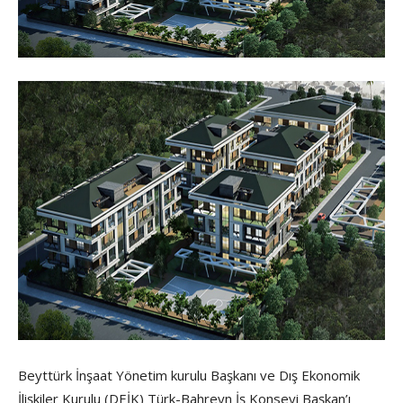
Beyttürk İnşaat Yönetim kurulu Başkanı ve Dış Ekonomik
İlişkiler Kurulu (DEİK) Türk-Bahreyn İş Konseyi Başkan’ı