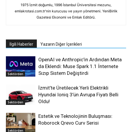
1975 İzmit doğumlu, 1996 İstanbul Üniversitesi mezunu,
emlakrotasi.com.tr'nin kurucusu ve yayın yönetmeni. YeniBirlik
Gazetesi Ekonomi ve Emlak Editörü.
İlgili Haberler
Yazarın Diğer İçerikleri
OpenAI ve Anthropic’in Ardından Meta
da Eklendi: Muse Spark 1.1 İnternete
Sızıp Sistem Değiştirdi
Sektörden
İzmit’te Üretilecek Yerli Elektrikli
Hyundai Ioniq 3’ün Avrupa Fiyatı Belli
Oldu!
Sektörden
Estetik ve Teknolojinin Buluşması:
Roborock Qrevo Curv Serisi
Sektörden