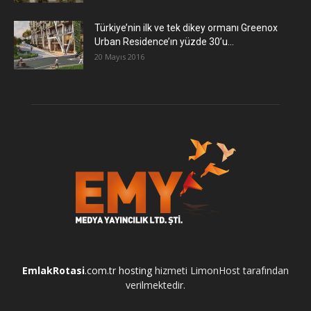
Türkiye’nin ilk ve tek dikey ormanı Greenox
Urban Residence’ın yüzde 30’u...
20 Mayıs 2016
EmlakRotasi
.com.tr
hosting
hizmeti LimonHost tarafından
verilmektedir.