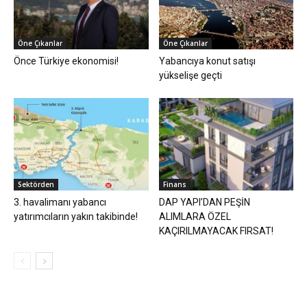
Öne Çıkanlar
Öne Çıkanlar
Önce Türkiye ekonomisi!
Yabancıya konut satışı
yükselişe geçti
Sektörden
Finans
3. havalimanı yabancı
DAP YAPI’DAN PEŞİN
yatırımcıların yakın takibinde!
ALIMLARA ÖZEL
KAÇIRILMAYACAK FIRSAT!