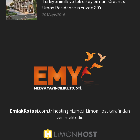
Türkiye’nin ilk ve tek dikey ormanı Greenox
Urban Residence’ın yüzde 30’u...
20 Mayıs 2016
EmlakRotasi
.com.tr
hosting
hizmeti LimonHost tarafından
verilmektedir.