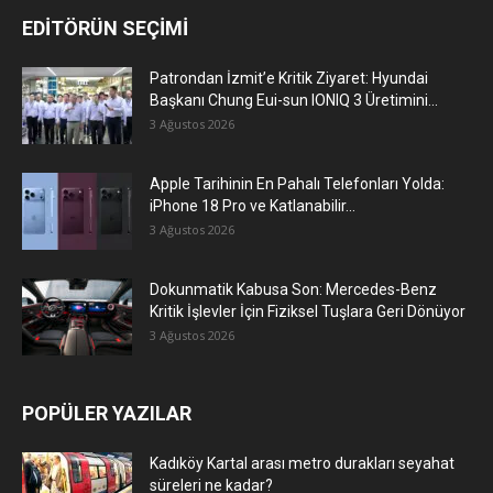
EDİTÖRÜN SEÇİMİ
Patrondan İzmit’e Kritik Ziyaret: Hyundai
Başkanı Chung Eui-sun IONIQ 3 Üretimini...
3 Ağustos 2026
Apple Tarihinin En Pahalı Telefonları Yolda:
iPhone 18 Pro ve Katlanabilir...
3 Ağustos 2026
Dokunmatik Kabusa Son: Mercedes-Benz
Kritik İşlevler İçin Fiziksel Tuşlara Geri Dönüyor
3 Ağustos 2026
POPÜLER YAZILAR
Kadıköy Kartal arası metro durakları seyahat
süreleri ne kadar?