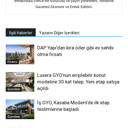
emlakrotasi.com.tr'nin kurucusu ve yayın yönetmeni. YeniBirlik
Gazetesi Ekonomi ve Emlak Editörü.
İlgili Haberler
Yazarın Diğer İçerikleri
DAP Yapı’dan kira öder gibi ev sahibi
olma fırsatı
Finans
Luxera GYO’nun erişilebilir konut
modeline 30 kat talep: Yeni etap satışa
açıldı
Gündem
İş GYO, Kasaba Modern’de ilk etap
teslimlerine başladı
Gündem