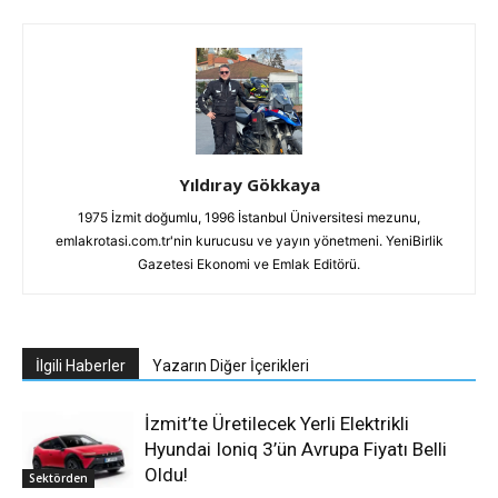
Yıldıray Gökkaya
1975 İzmit doğumlu, 1996 İstanbul Üniversitesi mezunu,
emlakrotasi.com.tr'nin kurucusu ve yayın yönetmeni. YeniBirlik
Gazetesi Ekonomi ve Emlak Editörü.
İlgili Haberler
Yazarın Diğer İçerikleri
İzmit’te Üretilecek Yerli Elektrikli
Hyundai Ioniq 3’ün Avrupa Fiyatı Belli
Oldu!
Sektörden