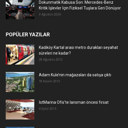
Dokunmatik Kabusa Son: Mercedes-Benz
Kritik İşlevler İçin Fiziksel Tuşlara Geri Dönüyor
3 Ağustos 2026
POPÜLER YAZILAR
Kadıköy Kartal arası metro durakları seyahat
süreleri ne kadar?
28 Ağustos 2012
Adam Kule’nin mağazaları da satışa çıktı
18 Kasım 2015
İstMarina Ofis’te lansman öncesi fırsat
4 Eylül 2015