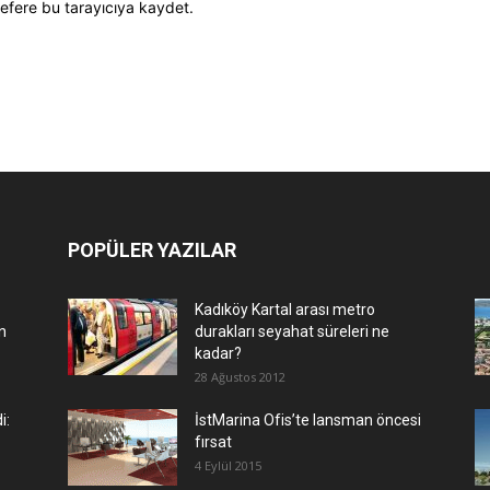
efere bu tarayıcıya kaydet.
POPÜLER YAZILAR
Kadıköy Kartal arası metro
n
durakları seyahat süreleri ne
kadar?
28 Ağustos 2012
i:
İstMarina Ofis’te lansman öncesi
fırsat
4 Eylül 2015