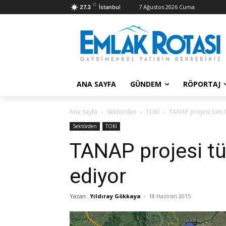
C
7 Ağustos 2026 Cuma
27.3
İstanbul
ANA SAYFA
GÜNDEM
RÖPORTAJ
Ana Sayfa
Sektörden
TOKİ
TANAP projesi tüm 
Sektörden
TOKİ
TANAP projesi t
ediyor
Yazan:
Yıldıray Gökkaya
-
18 Haziran 2015