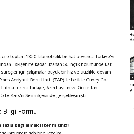
S
Bü
da
zere toplam 1850 kilometrelik bir hat boyunca Türkiye’yi
ından Eskişehir’e kadar uzanan 56 inç’lik bölümünde üst
üreçler için çalışmalar büyük bir hız ve titizlikle devam
S
ans Adriyatik Boru Hattı (TAP) ile birlikte Güney Gaz
Ci
el atma töreni Türkiye, Azerbaycan ve Gürcistan
Ar
5’te Kars’ın Selim ilçesinde gerçekleşmişti.
e Bilgi Formu
a fazla bilgi almak ister misiniz?
ajınızı proje sahibine iletelim.