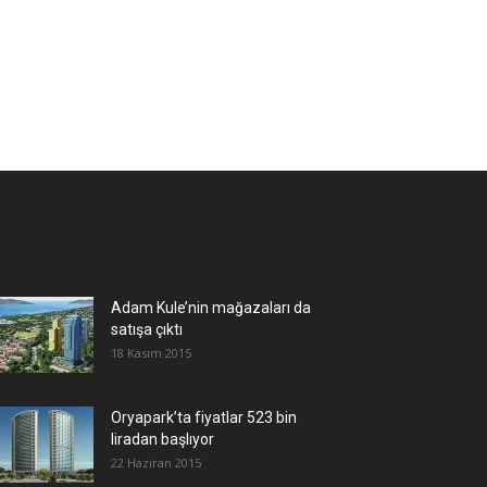
Adam Kule’nin mağazaları da
satışa çıktı
18 Kasım 2015
Oryapark’ta fiyatlar 523 bin
liradan başlıyor
22 Haziran 2015