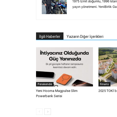
1975 İzmit doğumlu, 1996 İstan
yayın yönetmeni. YeniBirlik G
İlgili Haberler
Yazarın Diğer İçerikleri
Perakende
Finans
Yeni Hooma Magpulse Slim
2025 TOKİ ba
Powerbank Serisi