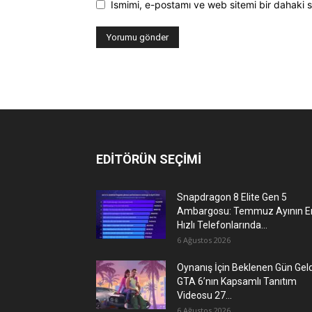
Ismimi, e-postamı ve web sitemi bir dahaki s
EDİTÖRÜN SEÇİMİ
Snapdragon 8 Elite Gen 5
Ambargosu: Temmuz Ayının E
Hızlı Telefonlarında...
6 Ağustos 2026
Oynanış İçin Beklenen Gün Geld
GTA 6’nın Kapsamlı Tanıtım
Videosu 27...
6 Ağustos 2026