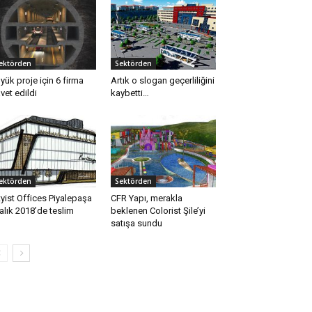
ektörden
Sektörden
yük proje için 6 firma
Artık o slogan geçerliliğini
vet edildi
kaybetti…
ektörden
Sektörden
tyist Offices Piyalepaşa
CFR Yapı, merakla
alık 2018’de teslim
beklenen Colorist Şile’yi
satışa sundu