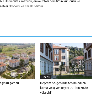
bul Üniversitesi mezunu, emlakrotasi.com.tr'nin kurucusu ve
azetesi Ekonomi ve Emlak Editörü.
Finans
şvuru şartları!
Deprem bölgesinde teslim edilen
konut ve iş yeri sayısı 201 bin 580’e
yükseldi