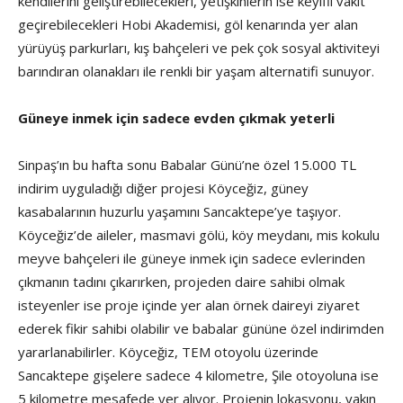
kendilerini geliştirebilecekleri, yetişkinlerin ise keyifli vakit
geçirebilecekleri Hobi Akademisi, göl kenarında yer alan
yürüyüş parkurları, kış bahçeleri ve pek çok sosyal aktiviteyi
barındıran olanakları ile renkli bir yaşam alternatifi sunuyor.
Güneye inmek için sadece evden çıkmak yeterli
Sinpaş’ın bu hafta sonu Babalar Günü’ne özel 15.000 TL
indirim uyguladığı diğer projesi Köyceğiz, güney
kasabalarının huzurlu yaşamını Sancaktepe’ye taşıyor.
Köyceğiz’de aileler, masmavi gölü, köy meydanı, mis kokulu
meyve bahçeleri ile güneye inmek için sadece evlerinden
çıkmanın tadını çıkarırken, projeden daire sahibi olmak
isteyenler ise proje içinde yer alan örnek daireyi ziyaret
ederek fikir sahibi olabilir ve babalar gününe özel indirimden
yararlanabilirler. Köyceğiz, TEM otoyolu üzerinde
Sancaktepe gişelere sadece 4 kilometre, Şile otoyoluna ise
5 kilometre mesafede yer alıyor. Projenin lokasyonu, yakın