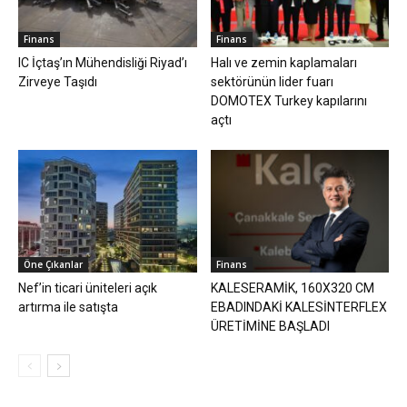
Finans
Finans
IC İçtaş’ın Mühendisliği Riyad’ı
Halı ve zemin kaplamaları
Zirveye Taşıdı
sektörünün lider fuarı
DOMOTEX Turkey kapılarını
açtı
Öne Çıkanlar
Finans
Nef’in ticari üniteleri açık
KALESERAMİK, 160X320 CM
artırma ile satışta
EBADINDAKİ KALESİNTERFLEX
ÜRETİMİNE BAŞLADI