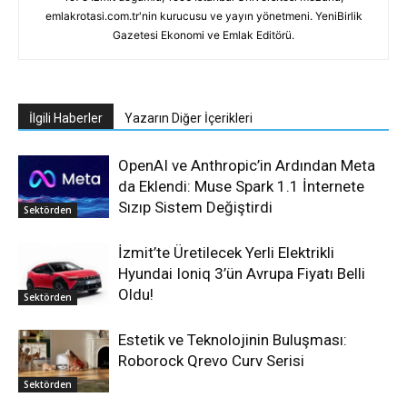
emlakrotasi.com.tr'nin kurucusu ve yayın yönetmeni. YeniBirlik
Gazetesi Ekonomi ve Emlak Editörü.
İlgili Haberler
Yazarın Diğer İçerikleri
OpenAI ve Anthropic’in Ardından Meta
da Eklendi: Muse Spark 1.1 İnternete
Sızıp Sistem Değiştirdi
Sektörden
İzmit’te Üretilecek Yerli Elektrikli
Hyundai Ioniq 3’ün Avrupa Fiyatı Belli
Oldu!
Sektörden
Estetik ve Teknolojinin Buluşması:
Roborock Qrevo Curv Serisi
Sektörden