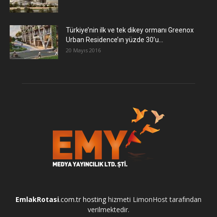
Türkiye’nin ilk ve tek dikey ormanı Greenox
Urban Residence’ın yüzde 30’u...
20 Mayıs 2016
EmlakRotasi
.com.tr
hosting
hizmeti LimonHost tarafından
verilmektedir.