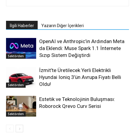
İlgili Haberler
Yazarın Diğer İçerikleri
OpenAI ve Anthropic’in Ardından Meta
da Eklendi: Muse Spark 1.1 İnternete
Sızıp Sistem Değiştirdi
Sektörden
İzmit’te Üretilecek Yerli Elektrikli
Hyundai Ioniq 3’ün Avrupa Fiyatı Belli
Oldu!
Sektörden
Estetik ve Teknolojinin Buluşması:
Roborock Qrevo Curv Serisi
Sektörden