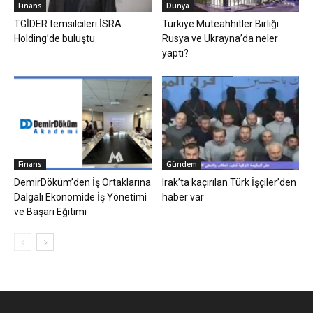
Finans
Dünya
TGİDER temsilcileri İSRA
Türkiye Müteahhitler Birliği
Holding’de buluştu
Rusya ve Ukrayna’da neler
yaptı?
Finans
Gündem
DemirDöküm’den İş Ortaklarına
Irak’ta kaçırılan Türk İşçiler’den
Dalgalı Ekonomide İş Yönetimi
haber var
ve Başarı Eğitimi