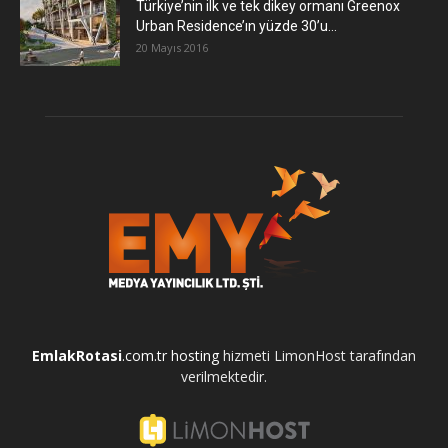
Türkiye’nin ilk ve tek dikey ormanı Greenox
Urban Residence’ın yüzde 30’u...
20 Mayıs 2016
EmlakRotasi
.com.tr
hosting
hizmeti LimonHost tarafından
verilmektedir.