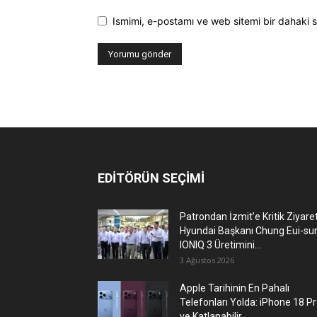
Ismimi, e-postamı ve web sitemi bir dahaki s
EDİTÖRÜN SEÇİMİ
Patrondan İzmit’e Kritik Ziyaret
Hyundai Başkanı Chung Eui-su
IONIQ 3 Üretimini...
3 Ağustos 2026
Apple Tarihinin En Pahalı
Telefonları Yolda: iPhone 18 P
ve Katlanabilir...