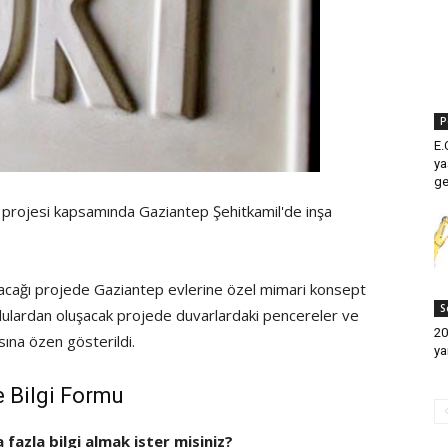
P
E.
ya
ge
” projesi kapsamında Gaziantep Şehitkamil'de inşa
alacağı projede Gaziantep evlerine özel mimari konsept
S
 avlulardan oluşacak projede duvarlardaki pencereler ve
20
sına özen gösterildi.
ya
e Bilgi Formu
a fazla bilgi almak ister misiniz?