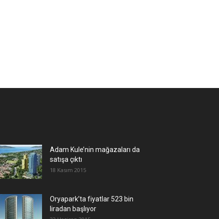
Adam Kule’nin mağazaları da
satışa çıktı
18 Kasım 2015
Oryapark’ta fiyatlar 523 bin
liradan başlıyor