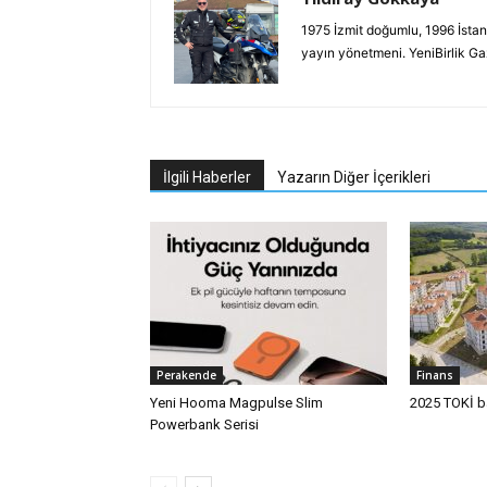
1975 İzmit doğumlu, 1996 İstan
yayın yönetmeni. YeniBirlik G
İlgili Haberler
Yazarın Diğer İçerikleri
Perakende
Finans
Yeni Hooma Magpulse Slim
2025 TOKİ ba
Powerbank Serisi