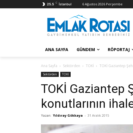
C
6 Ağustos 2026 Perşembe
25.5
İstanbul
ANA SAYFA
GÜNDEM
RÖPORTAJ
Ana Sayfa
Sektörden
TOKİ
TOKİ Gaziantep Şehit
Sektörden
TOKİ
TOKİ Gaziantep 
konutlarının ihale
Yazan:
Yıldıray Gökkaya
-
31 Aralık 2015