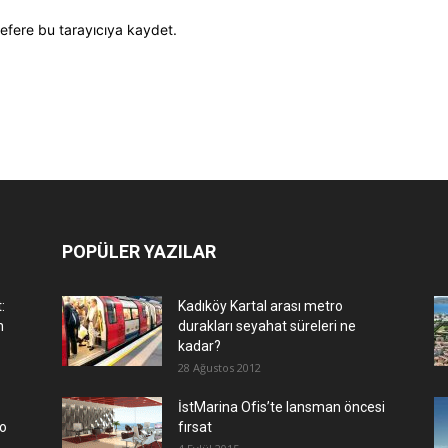
efere bu tarayıcıya kaydet.
POPÜLER YAZILAR
:
Kadıköy Kartal arası metro
n
durakları seyahat süreleri ne
kadar?
28 Ağustos 2012
İstMarina Ofis’te lansman öncesi
ro
fırsat