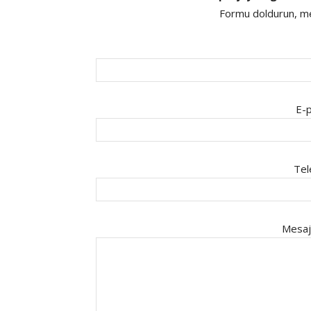
Formu doldurun, mes
E-p
Tel
Mesaj