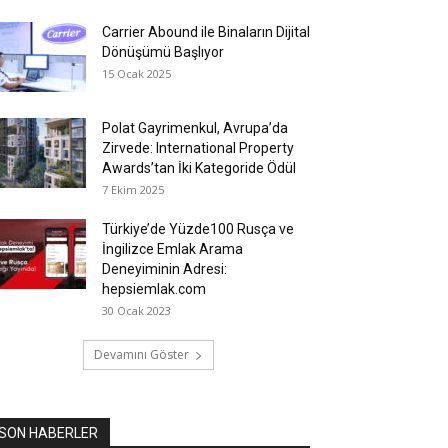
Carrier Abound ile Binaların Dijital
Dönüşümü Başlıyor
15 Ocak 2025
Polat Gayrimenkul, Avrupa’da
Zirvede: International Property
Awards’tan İki Kategoride Ödül
7 Ekim 2025
Türkiye’de Yüzde100 Rusça ve
İngilizce Emlak Arama
Deneyiminin Adresi:
hepsiemlak.com
30 Ocak 2023
Devamını Göster
SON HABERLER