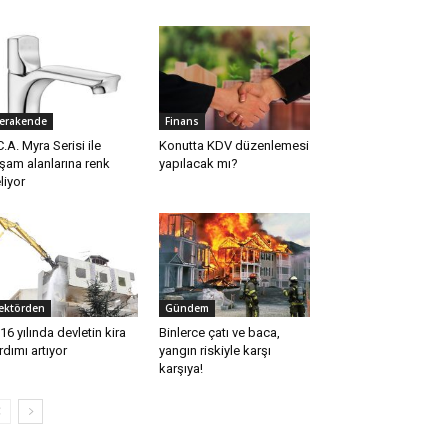
erakende
Finans
C.A. Myra Serisi ile
Konutta KDV düzenlemesi
şam alanlarına renk
yapılacak mı?
liyor
ektörden
Gündem
16 yılında devletin kira
Binlerce çatı ve baca,
rdımı artıyor
yangın riskiyle karşı
karşıya!