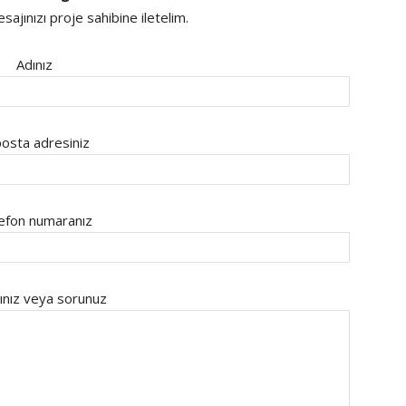
ajınızı proje sahibine iletelim.
Adınız
osta adresiniz
efon numaranız
ınız veya sorunuz