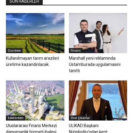
SON HABERLER
Gündem
Finans
Kullanılmayan tarım arazileri
Marshall yeni reklamında
üretime kazandırılacak
Ustamburada uygulamasını
tanıttı
Sektörden
Öne Çıkanlar
Uluslararası Finans Merkezi
ULİKAD Başkanı
danışmanlık hizmeti ihalesi
Niziplioğlu’ndan kent