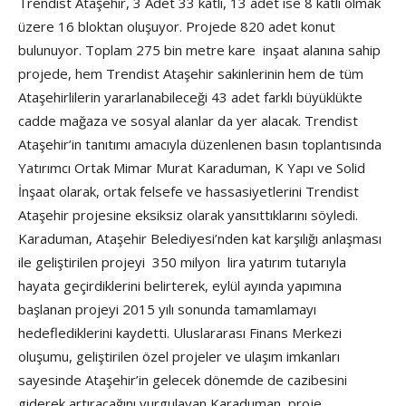
Trendist Ataşehir, 3 Adet 33 katlı, 13 adet ise 8 katlı olmak
üzere 16 bloktan oluşuyor. Projede 820 adet konut
bulunuyor. Toplam 275 bin metre kare inşaat alanına sahip
projede, hem Trendist Ataşehir sakinlerinin hem de tüm
Ataşehirlilerin yararlanabileceği 43 adet farklı büyüklükte
cadde mağaza ve sosyal alanlar da yer alacak. Trendist
Ataşehir’in tanıtımı amacıyla düzenlenen basın toplantısında
Yatırımcı Ortak Mimar Murat Karaduman, K Yapı ve Solid
İnşaat olarak, ortak felsefe ve hassasiyetlerini Trendist
Ataşehir projesine eksiksiz olarak yansıttıklarını söyledi.
Karaduman, Ataşehir Belediyesi’nden kat karşılığı anlaşması
ile geliştirilen projeyi 350 milyon lira yatırım tutarıyla
hayata geçirdiklerini belirterek, eylül ayında yapımına
başlanan projeyi 2015 yılı sonunda tamamlamayı
hedeflediklerini kaydetti. Uluslararası Finans Merkezi
oluşumu, geliştirilen özel projeler ve ulaşım imkanları
sayesinde Ataşehir’in gelecek dönemde de cazibesini
giderek artıracağını vurgulayan Karaduman, proje