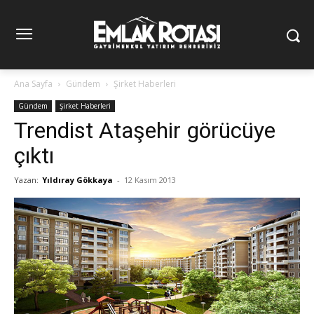
Ana Sayfa
Gündem
Şirket Haberleri
Gündem
Şirket Haberleri
Trendist Ataşehir görücüye
çıktı
Yazan:
Yıldıray Gökkaya
-
12 Kasım 2013