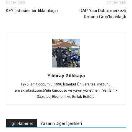
Önceki yazı
Sonraki yazı
KEY listesine bir tıkla ulaşın
DAP Yapı Dubai merkezli
Rotana Grup’la anlaştı
Yıldıray Gökkaya
1975 İzmit doğumlu, 1996 İstanbul Üniversitesi mezunu,
emlakrotasi.com.tr'nin kurucusu ve yayın yönetmeni. YeniBirlik
Gazetesi Ekonomi ve Emlak Editörü.
İlgili Haberler
Yazarın Diğer İçerikleri