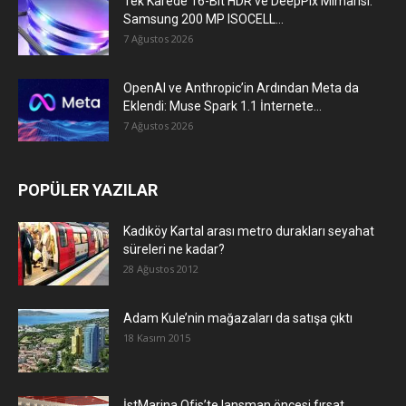
Tek Karede 16-Bit HDR ve DeepPix Mimarisi:
Samsung 200 MP ISOCELL...
7 Ağustos 2026
OpenAI ve Anthropic’in Ardından Meta da
Eklendi: Muse Spark 1.1 İnternete...
7 Ağustos 2026
POPÜLER YAZILAR
Kadıköy Kartal arası metro durakları seyahat
süreleri ne kadar?
28 Ağustos 2012
Adam Kule’nin mağazaları da satışa çıktı
18 Kasım 2015
İstMarina Ofis’te lansman öncesi fırsat